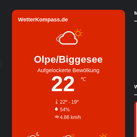
M
WetterKompass.de
Olpe/Biggesee
Aufgelockerte Bewölkung
22
℃
W
22º - 19º
54%
4.86 km/h