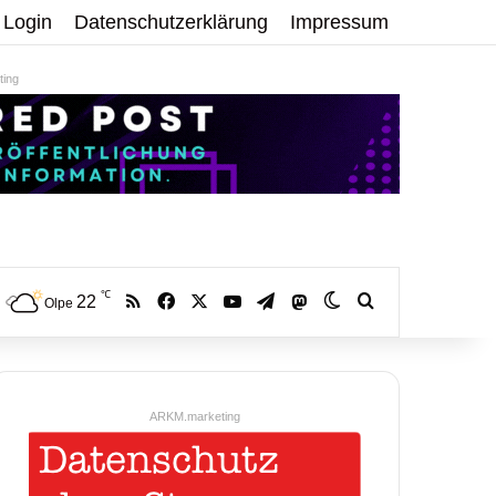
Login
Datenschutzerklärung
Impressum
ing
℃
RSS
Facebook
X
YouTube
Telegram
22
Mastodon
Skin umschalten
Volltextsuche:
Olpe
ARKM.marketing