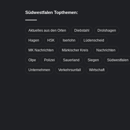
Südwestfalen Topthemen:
Aktuelles aus den Orten
Diebstahl
Drolshagen
Hagen
HSK
Iserlohn
Lüdenscheid
MK Nachrichten
Märkischer Kreis
Nachrichten
Olpe
Polizei
Sauerland
Siegen
Südwestfalen
Unternehmen
Verkehrsunfall
Wirtschaft