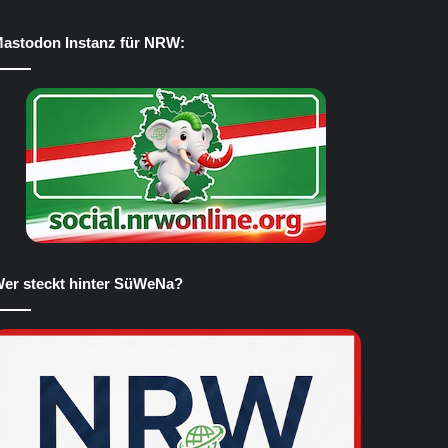
astodon Instanz für NRW:
er steckt hinter SüWeNa?