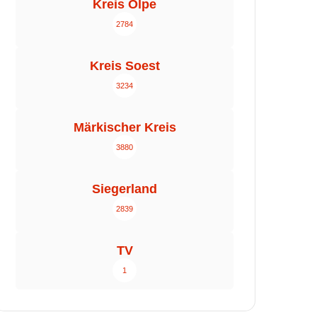
Kreis Olpe
2784
Kreis Soest
3234
Märkischer Kreis
3880
Siegerland
2839
TV
1