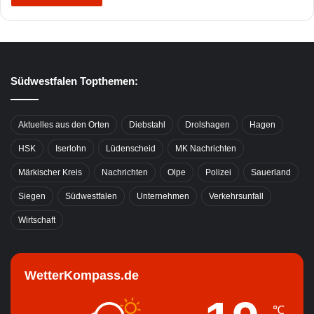
Südwestfalen Topthemen:
Aktuelles aus den Orten
Diebstahl
Drolshagen
Hagen
HSK
Iserlohn
Lüdenscheid
MK Nachrichten
Märkischer Kreis
Nachrichten
Olpe
Polizei
Sauerland
Siegen
Südwestfalen
Unternehmen
Verkehrsunfall
Wirtschaft
WetterKompass.de
℃