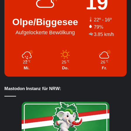
19
Olpe/Biggesee
22º - 16º
79%
Aufgelockerte Bewölkung
3.85 km/h
22
25
26
℃
℃
℃
Mi.
Do.
Fr.
Mastodon Instanz für NRW: