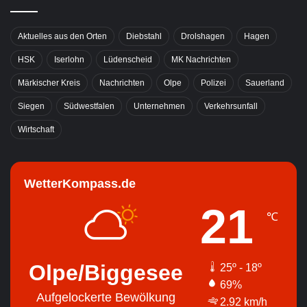
Aktuelles aus den Orten
Diebstahl
Drolshagen
Hagen
HSK
Iserlohn
Lüdenscheid
MK Nachrichten
Märkischer Kreis
Nachrichten
Olpe
Polizei
Sauerland
Siegen
Südwestfalen
Unternehmen
Verkehrsunfall
Wirtschaft
WetterKompass.de
21
℃
Olpe/Biggesee
25º - 18º
69%
Aufgelockerte Bewölkung
2.92 km/h