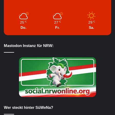
25
27
29
℃
℃
℃
Do.
Fr.
Sa.
Mastodon Instanz für NRW:
Wer steckt hinter SüWeNa?