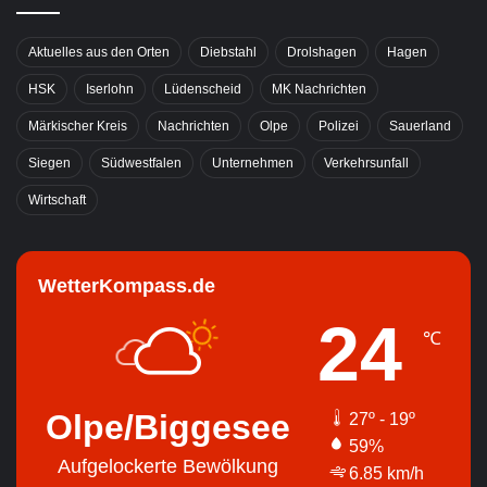
Aktuelles aus den Orten
Diebstahl
Drolshagen
Hagen
HSK
Iserlohn
Lüdenscheid
MK Nachrichten
Märkischer Kreis
Nachrichten
Olpe
Polizei
Sauerland
Siegen
Südwestfalen
Unternehmen
Verkehrsunfall
Wirtschaft
WetterKompass.de
24
℃
Olpe/Biggesee
27º - 19º
59%
Aufgelockerte Bewölkung
6.85 km/h