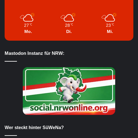
27
28
23
℃
℃
℃
Mo.
Di.
Mi.
Mastodon Instanz für NRW:
Wer steckt hinter SüWeNa?