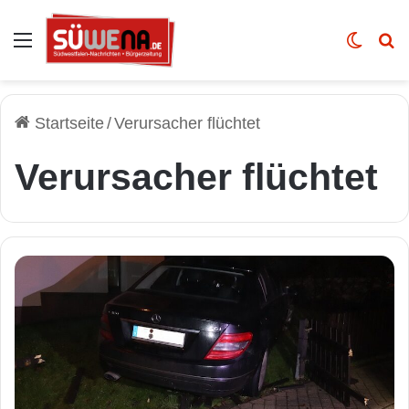
Auswahl
Skin u
Vo
Startseite
/
Verursacher flüchtet
Verursacher flüchtet