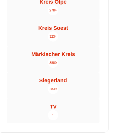
Kreis Olpe
2784
Kreis Soest
3234
Märkischer Kreis
3880
Siegerland
2839
TV
1