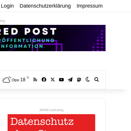
Login
Datenschutzerklärung
Impressum
ing
℃
RSS
Facebook
X
YouTube
Telegram
18
Mastodon
Skin umschalten
Volltextsuche:
Olpe
ARKM.marketing