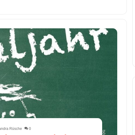
andra Rüsche
0