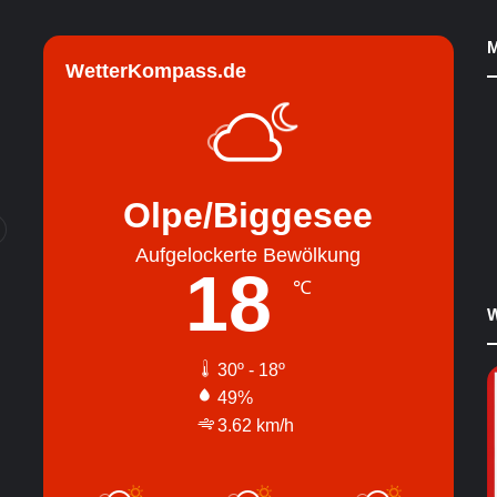
M
WetterKompass.de
Olpe/Biggesee
Aufgelockerte Bewölkung
18
℃
W
30º - 18º
49%
3.62 km/h