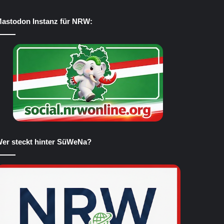
astodon Instanz für NRW:
er steckt hinter SüWeNa?