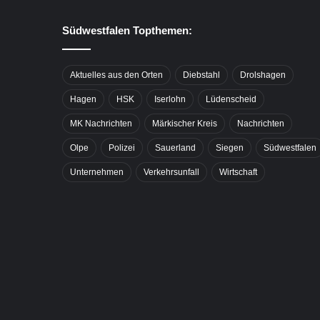
Südwestfalen Topthemen:
Aktuelles aus den Orten
Diebstahl
Drolshagen
Hagen
HSK
Iserlohn
Lüdenscheid
MK Nachrichten
Märkischer Kreis
Nachrichten
Olpe
Polizei
Sauerland
Siegen
Südwestfalen
Unternehmen
Verkehrsunfall
Wirtschaft