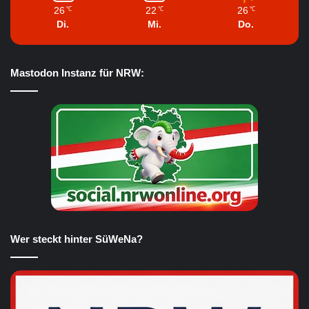
26
22
26
℃
℃
℃
Di.
Mi.
Do.
Mastodon Instanz für NRW:
Wer steckt hinter SüWeNa?