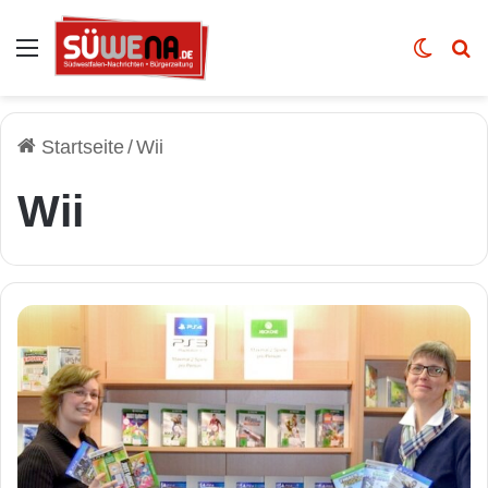
Auswahl
Skin u
Vo
Startseite
/
Wii
Wii