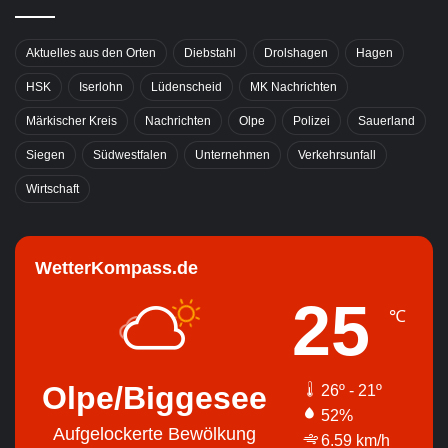
Aktuelles aus den Orten
Diebstahl
Drolshagen
Hagen
HSK
Iserlohn
Lüdenscheid
MK Nachrichten
Märkischer Kreis
Nachrichten
Olpe
Polizei
Sauerland
Siegen
Südwestfalen
Unternehmen
Verkehrsunfall
Wirtschaft
WetterKompass.de
25
℃
Olpe/Biggesee
26º - 21º
52%
Aufgelockerte Bewölkung
6.59 km/h