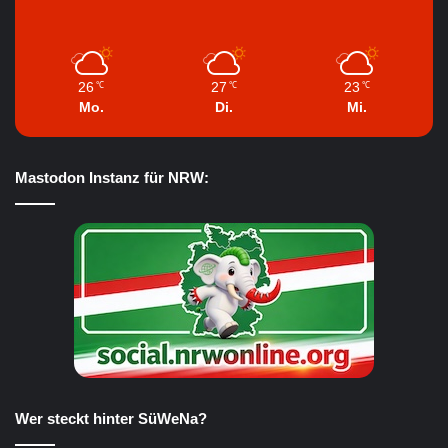
26
27
23
℃
℃
℃
Mo.
Di.
Mi.
Mastodon Instanz für NRW:
Wer steckt hinter SüWeNa?