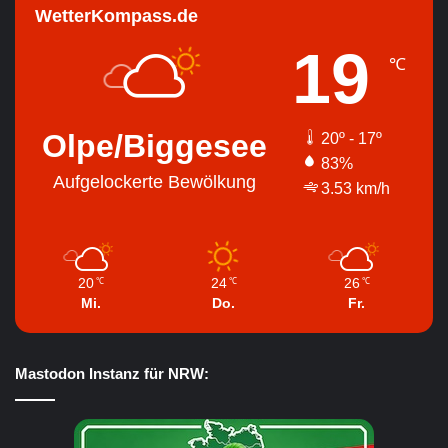
WetterKompass.de
19
℃
Olpe/Biggesee
20º - 17º
83%
Aufgelockerte Bewölkung
3.53 km/h
20
24
26
℃
℃
℃
Mi.
Do.
Fr.
Mastodon Instanz für NRW: