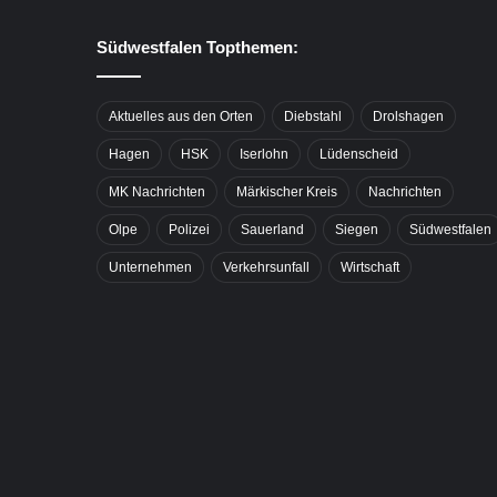
Südwestfalen Topthemen:
Aktuelles aus den Orten
Diebstahl
Drolshagen
Hagen
HSK
Iserlohn
Lüdenscheid
MK Nachrichten
Märkischer Kreis
Nachrichten
Olpe
Polizei
Sauerland
Siegen
Südwestfalen
Unternehmen
Verkehrsunfall
Wirtschaft