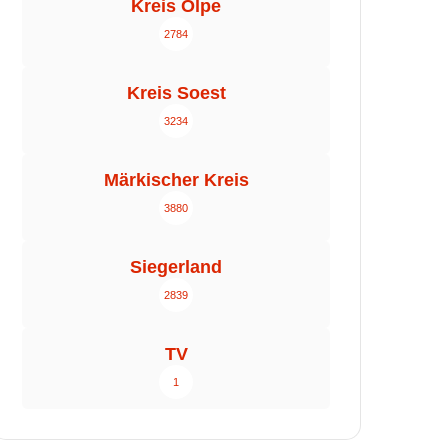
Kreis Olpe
2784
Kreis Soest
3234
Märkischer Kreis
3880
Siegerland
2839
TV
1