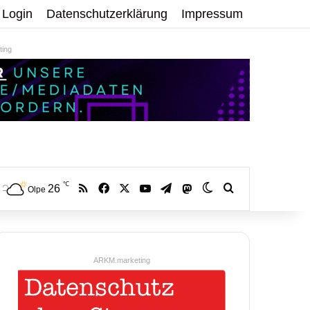
Login
Datenschutzerklärung
Impressum
ing
℃
RSS
Facebook
X
YouTube
Telegram
26
Mastodon
Skin umschalten
Volltextsuche:
Olpe
ARKM.marketing