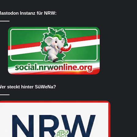
astodon Instanz für NRW:
er steckt hinter SüWeNa?