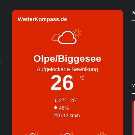
M
WetterKompass.de
Olpe/Biggesee
Aufgelockerte Bewölkung
26
℃
W
27º - 20º
48%
6.12 km/h