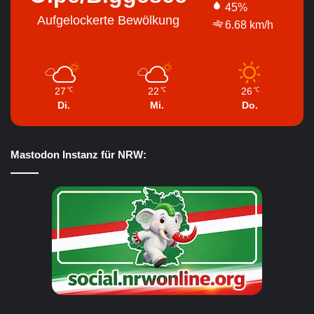
45%
Aufgelockerte Bewölkung
6.68 km/h
27
22
26
℃
℃
℃
Di.
Mi.
Do.
Mastodon Instanz für NRW: