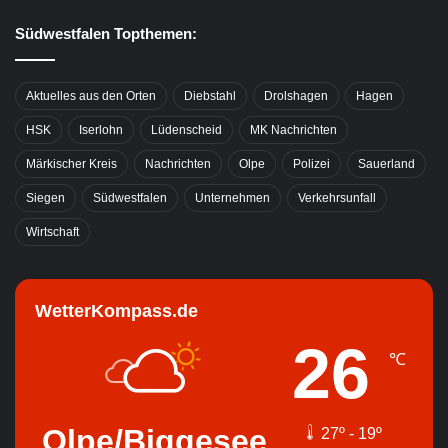
Südwestfalen Topthemen:
Aktuelles aus den Orten
Diebstahl
Drolshagen
Hagen
HSK
Iserlohn
Lüdenscheid
MK Nachrichten
Märkischer Kreis
Nachrichten
Olpe
Polizei
Sauerland
Siegen
Südwestfalen
Unternehmen
Verkehrsunfall
Wirtschaft
WetterKompass.de
26
℃
Olpe/Biggesee
27º - 19º