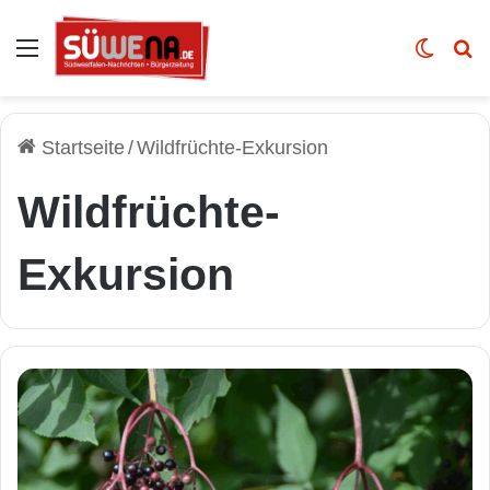
Auswahl
Skin u
Vo
Startseite
/
Wildfrüchte-Exkursion
Wildfrüchte-
Exkursion