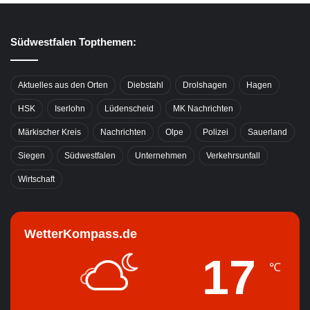
Südwestfalen Topthemen:
Aktuelles aus den Orten
Diebstahl
Drolshagen
Hagen
HSK
Iserlohn
Lüdenscheid
MK Nachrichten
Märkischer Kreis
Nachrichten
Olpe
Polizei
Sauerland
Siegen
Südwestfalen
Unternehmen
Verkehrsunfall
Wirtschaft
WetterKompass.de
17
℃