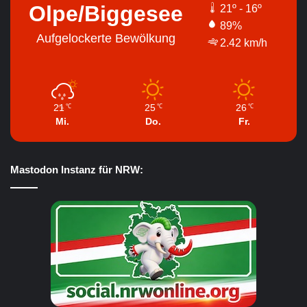
Olpe/Biggesee
21º - 16º
89%
Aufgelockerte Bewölkung
2.42 km/h
21
25
26
℃
℃
℃
Mi.
Do.
Fr.
Mastodon Instanz für NRW: