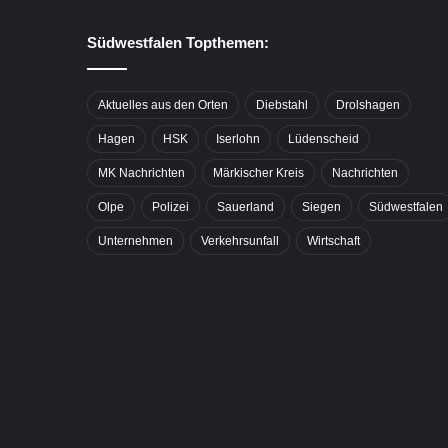
Südwestfalen Topthemen:
Aktuelles aus den Orten
Diebstahl
Drolshagen
Hagen
HSK
Iserlohn
Lüdenscheid
MK Nachrichten
Märkischer Kreis
Nachrichten
Olpe
Polizei
Sauerland
Siegen
Südwestfalen
Unternehmen
Verkehrsunfall
Wirtschaft