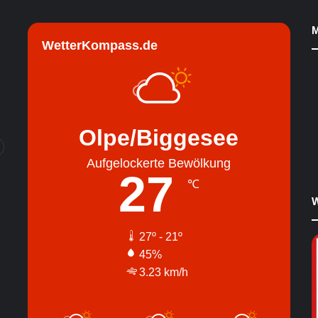
M
WetterKompass.de
Olpe/Biggesee
Aufgelockerte Bewölkung
27
℃
W
27º - 21º
45%
3.23 km/h