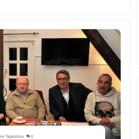
na Tagkalidou
0