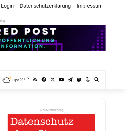
Login
Datenschutzerklärung
Impressum
ing
℃
RSS
Facebook
X
YouTube
Telegram
27
Mastodon
Skin umschalten
Volltextsuche:
Olpe
ARKM.marketing