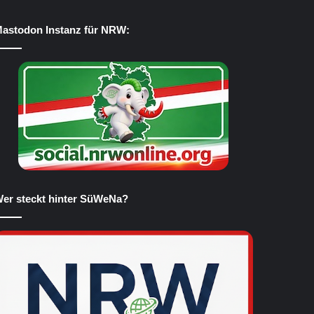
astodon Instanz für NRW:
er steckt hinter SüWeNa?