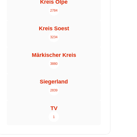
Kreis Olpe
2784
Kreis Soest
3234
Märkischer Kreis
3880
Siegerland
2839
TV
1