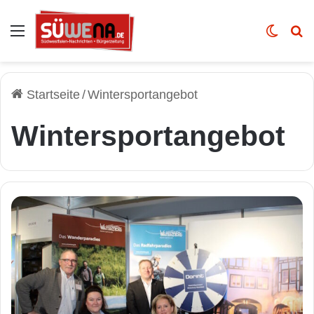
Auswahl
Skin u
Vo
Startseite
/
Wintersportangebot
Wintersportangebot