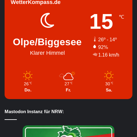
WetterKompass.de
15
℃
Olpe/Biggesee
26º - 14º
92%
Klarer Himmel
1.16 km/h
26
27
30
℃
℃
℃
Do.
Fr.
Sa.
Mastodon Instanz für NRW: