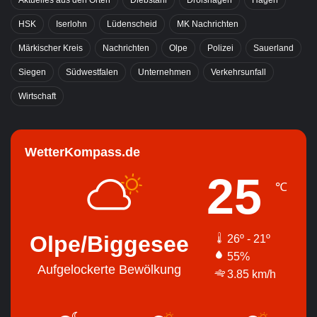
Aktuelles aus den Orten
Diebstahl
Drolshagen
Hagen
HSK
Iserlohn
Lüdenscheid
MK Nachrichten
Märkischer Kreis
Nachrichten
Olpe
Polizei
Sauerland
Siegen
Südwestfalen
Unternehmen
Verkehrsunfall
Wirtschaft
WetterKompass.de
25
℃
Olpe/Biggesee
26º - 21º
55%
Aufgelockerte Bewölkung
3.85 km/h