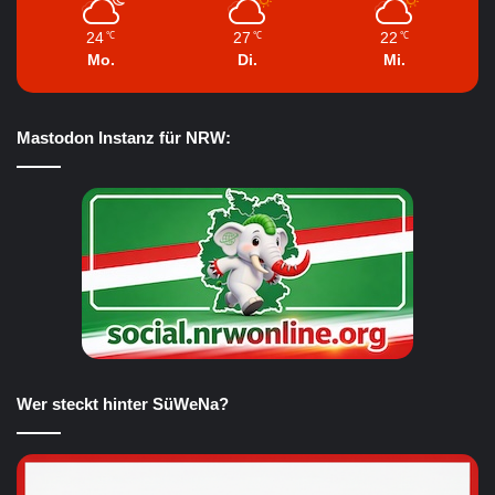
24
27
22
℃
℃
℃
Mo.
Di.
Mi.
Mastodon Instanz für NRW:
Wer steckt hinter SüWeNa?