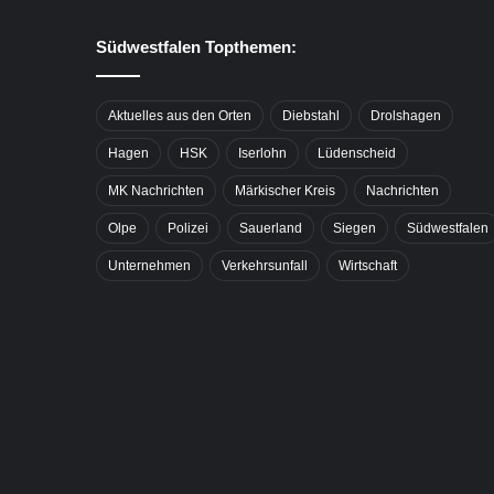
Südwestfalen Topthemen:
Aktuelles aus den Orten
Diebstahl
Drolshagen
Hagen
HSK
Iserlohn
Lüdenscheid
MK Nachrichten
Märkischer Kreis
Nachrichten
Olpe
Polizei
Sauerland
Siegen
Südwestfalen
Unternehmen
Verkehrsunfall
Wirtschaft