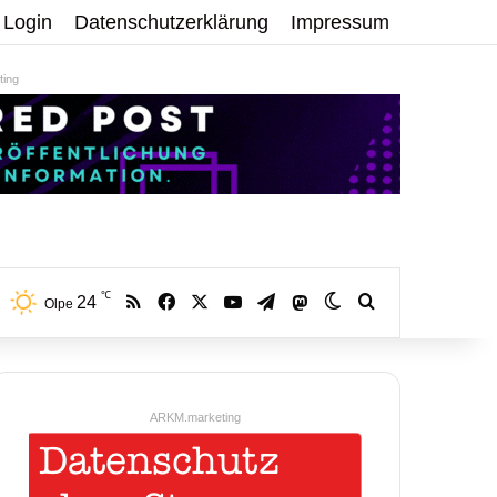
Login
Datenschutzerklärung
Impressum
ing
℃
RSS
Facebook
X
YouTube
Telegram
24
Mastodon
Skin umschalten
Volltextsuche:
Olpe
ARKM.marketing