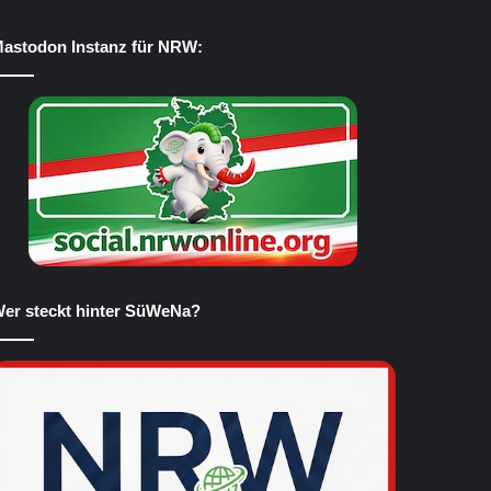
astodon Instanz für NRW:
er steckt hinter SüWeNa?