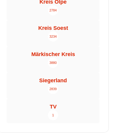
Kreis Olpe
2784
Kreis Soest
3234
Märkischer Kreis
3880
Siegerland
2839
TV
1