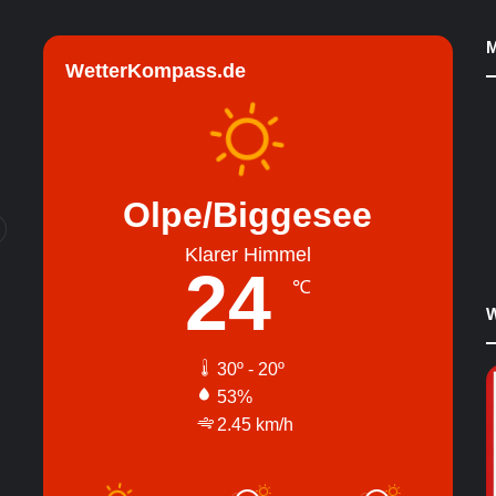
M
WetterKompass.de
Olpe/Biggesee
Klarer Himmel
24
℃
W
30º - 20º
53%
2.45 km/h