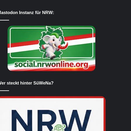
astodon Instanz für NRW:
er steckt hinter SüWeNa?