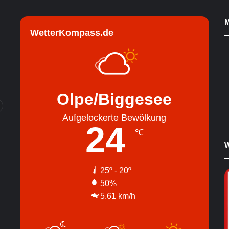
M
WetterKompass.de
Olpe/Biggesee
Aufgelockerte Bewölkung
24
℃
W
25º - 20º
50%
5.61 km/h