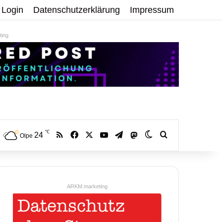
Login
Datenschutzerklärung
Impressum
ing
℃
RSS
Facebook
X
YouTube
Telegram
24
Mastodon
Skin umschalten
Volltextsuche:
Olpe
ARKM.marketing