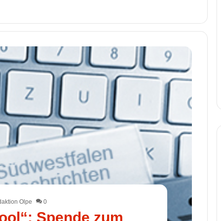
aktion Olpe
0
ool“: Spende zum