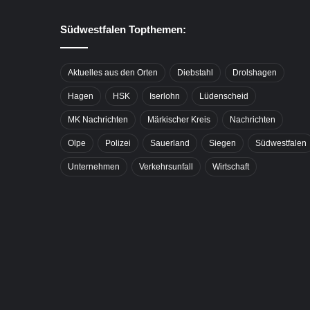
Südwestfalen Topthemen:
Aktuelles aus den Orten
Diebstahl
Drolshagen
Hagen
HSK
Iserlohn
Lüdenscheid
MK Nachrichten
Märkischer Kreis
Nachrichten
Olpe
Polizei
Sauerland
Siegen
Südwestfalen
Unternehmen
Verkehrsunfall
Wirtschaft