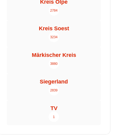
Kreis Olpe
2784
Kreis Soest
3234
Märkischer Kreis
3880
Siegerland
2839
TV
1