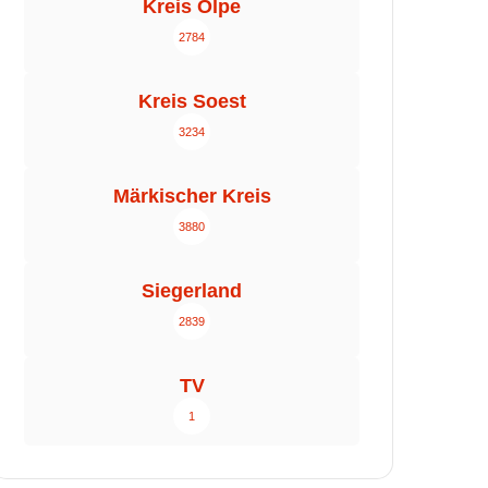
Kreis Olpe
2784
Kreis Soest
3234
Märkischer Kreis
3880
Siegerland
2839
TV
1