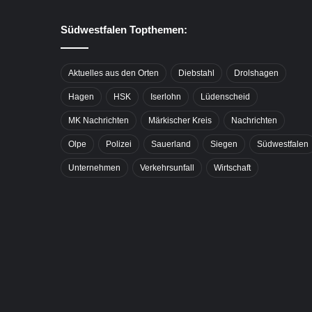
Südwestfalen Topthemen:
Aktuelles aus den Orten
Diebstahl
Drolshagen
Hagen
HSK
Iserlohn
Lüdenscheid
MK Nachrichten
Märkischer Kreis
Nachrichten
Olpe
Polizei
Sauerland
Siegen
Südwestfalen
Unternehmen
Verkehrsunfall
Wirtschaft