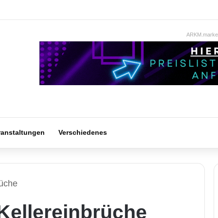
ARKM.market
ranstaltungen
Verschiedenes
rüche
ellereinbrüche