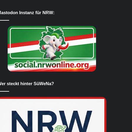
astodon Instanz für NRW:
er steckt hinter SüWeNa?