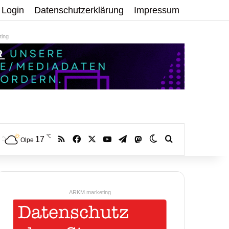
Login
Datenschutzerklärung
Impressum
ing
℃
RSS
Facebook
X
YouTube
Telegram
17
Mastodon
Skin umschalten
Volltextsuche:
Olpe
ARKM.marketing