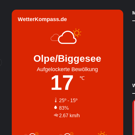
M
WetterKompass.de
Olpe/Biggesee
Aufgelockerte Bewölkung
17
℃
W
25º - 15º
83%
2.67 km/h