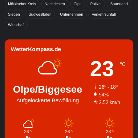
Märkischer Kreis
Nachrichten
Olpe
Polizei
Sauerland
Siegen
Südwestfalen
Unternehmen
Verkehrsunfall
Wirtschaft
WetterKompass.de
23
℃
Olpe/Biggesee
26º - 18º
54%
Aufgelockerte Bewölkung
2.52 km/h
26
26
28
℃
℃
℃
Fr.
Sa.
So.