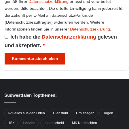
gemäß Ihrer
Datenschutzerklärung
erfasst und verarbeitet
werden. Bitte beachten: Die erteilte Einwilligung kann jederzeit für
die Zukunft per E-Mail an datenschutz@arkm.de
(Datenschutzbeauftragter) widerrufen werden. Weitere
Informationen finden Sie in unserer
Datenschutzerklärung
.
Ich habe die
Datenschutzerklärung
gelesen
und akzeptiert.
*
Südwestfalen Topthemen:
Aktuelles aus den Orten
Diebstahl
Drolshagen
Hagen
HSK
Iserlohn
Lüdenscheid
MK Nachrichten