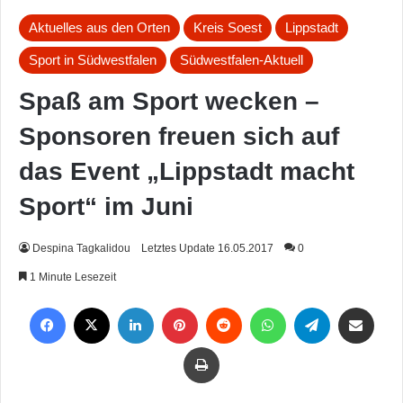
Aktuelles aus den Orten
Kreis Soest
Lippstadt
Sport in Südwestfalen
Südwestfalen-Aktuell
Spaß am Sport wecken –
Sponsoren freuen sich auf
das Event „Lippstadt macht
Sport“ im Juni
Despina Tagkalidou
Letztes Update 16.05.2017
0
1 Minute Lesezeit
Facebook
X
LinkedIn
Pinterest
Reddit
WhatsApp
Telegram
Per Mail weiterleiten
Drucken