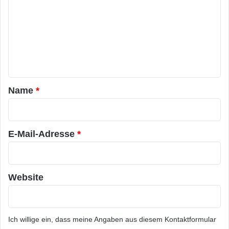
m
m
e
n
t
a
Name
*
r
*
E-Mail-Adresse
*
Website
Ich willige ein, dass meine Angaben aus diesem Kontaktformular