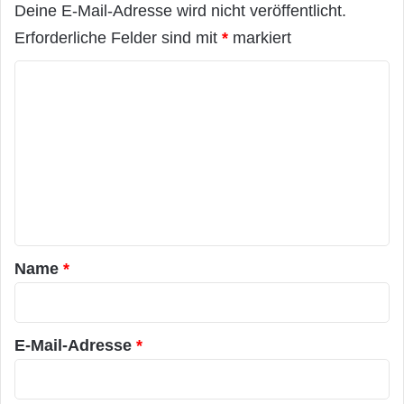
Deine E-Mail-Adresse wird nicht veröffentlicht.
Erforderliche Felder sind mit
*
markiert
K
o
m
m
e
n
t
a
Name
*
r
*
E-Mail-Adresse
*