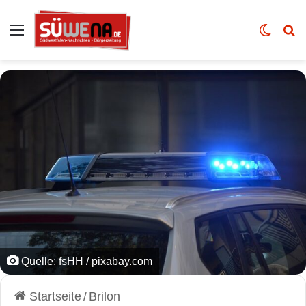
Auswahl
Skin u
Vo
Quelle: fsHH / pixabay.com
Startseite
/
Brilon