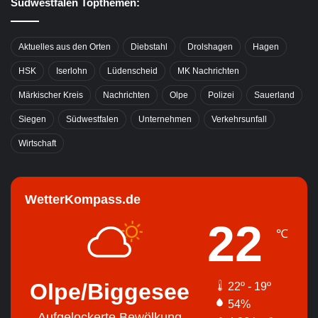
Südwestfalen Topthemen:
Aktuelles aus den Orten
Diebstahl
Drolshagen
Hagen
HSK
Iserlohn
Lüdenscheid
MK Nachrichten
Märkischer Kreis
Nachrichten
Olpe
Polizei
Sauerland
Siegen
Südwestfalen
Unternehmen
Verkehrsunfall
Wirtschaft
WetterKompass.de
22
℃
Olpe/Biggesee
22º - 19º
54%
Aufgelockerte Bewölkung