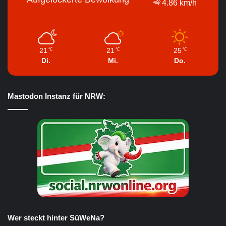
4.86 km/h
21
21
25
℃
℃
℃
Di.
Mi.
Do.
Mastodon Instanz für NRW:
Wer steckt hinter SüWeNa?