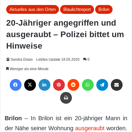
Aktuelles aus den Orten
Blaulichtreport
Brilon
20-Jähriger angegriffen und
ausgeraubt – Polizei bittet um
Hinweise
Sandra Dolas
Letztes Update 18.05.2020
0
Weniger als eine Minute
Facebook
X
LinkedIn
Pinterest
Reddit
WhatsApp
Telegram
Per Mail weiterleiten
Drucken
Brilon
– In Brilon ist ein 20-jähriger Mann in
der Nähe seiner Wohnung
ausgeraubt
worden.