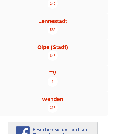
249
Lennestadt
562
Olpe (Stadt)
845
TV
1
Wenden
316