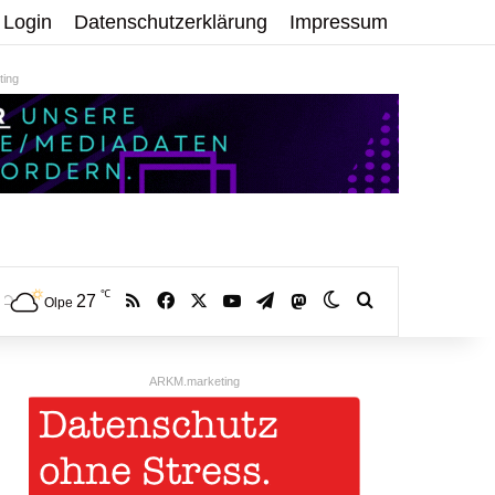
Login
Datenschutzerklärung
Impressum
ing
℃
RSS
Facebook
X
YouTube
Telegram
27
Mastodon
Skin umschalten
Volltextsuche:
Olpe
ARKM.marketing