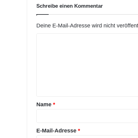
Schreibe einen Kommentar
Deine E-Mail-Adresse wird nicht veröffentl
K
o
m
m
e
n
t
a
Name
*
r
*
E-Mail-Adresse
*