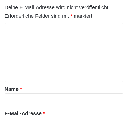
Deine E-Mail-Adresse wird nicht veröffentlicht.
Erforderliche Felder sind mit
*
markiert
K
o
m
m
e
n
t
a
Name
*
r
*
E-Mail-Adresse
*