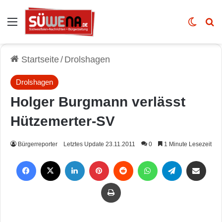
Auswahl
Skin u
Vo
Startseite
/
Drolshagen
Drolshagen
Holger Burgmann verlässt
Hützemerter-SV
Bürgerreporter
Letztes Update 23.11.2011
0
1 Minute Lesezeit
Facebook
X
LinkedIn
Pinterest
Reddit
WhatsApp
Telegram
Per Mail weiterleiten
Drucken