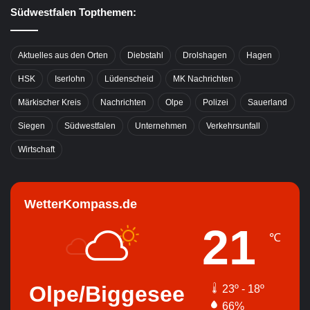
Südwestfalen Topthemen:
Aktuelles aus den Orten
Diebstahl
Drolshagen
Hagen
HSK
Iserlohn
Lüdenscheid
MK Nachrichten
Märkischer Kreis
Nachrichten
Olpe
Polizei
Sauerland
Siegen
Südwestfalen
Unternehmen
Verkehrsunfall
Wirtschaft
WetterKompass.de
21
℃
Olpe/Biggesee
23º - 18º
66%