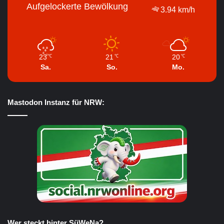
Aufgelockerte Bewölkung
3.94 km/h
23
21
20
℃
℃
℃
Sa.
So.
Mo.
Mastodon Instanz für NRW:
Wer steckt hinter SüWeNa?