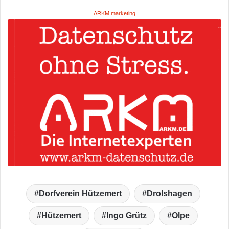
ARKM.marketing
Dorfverein Hützemert
Drolshagen
Hützemert
Ingo Grütz
Olpe