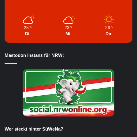
25
23
26
℃
℃
℃
Di.
Mi.
Do.
Mastodon Instanz für NRW:
Wer steckt hinter SüWeNa?