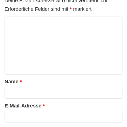
Deine E-Mail-Adresse wird nicht veröffentlicht.
Erforderliche Felder sind mit
*
markiert
K
o
m
m
e
n
t
a
Name
*
r
*
E-Mail-Adresse
*