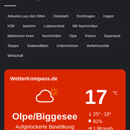
Aktuelles aus den Orten
Diebstahl
Drolshagen
Hagen
HSK
Iserlohn
Lüdenscheid
MK Nachrichten
Märkischer Kreis
Nachrichten
Olpe
Polizei
Sauerland
Siegen
Südwestfalen
Unternehmen
Verkehrsunfall
Wirtschaft
WetterKompass.de
17
℃
Olpe/Biggesee
25º - 16º
81%
Aufgelockerte Bewölkung
1.98 km/h