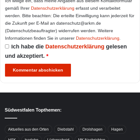
Ich willige ein, dass meine Angaben aus diesem Kontaktformular
gemäß Ihrer
Datenschutzerklärung
erfasst und verarbeitet
werden. Bitte beachten: Die erteilte Einwilligung kann jederzeit für
die Zukunft per E-Mail an datenschutz@arkm.de
(Datenschutzbeauftragter) widerrufen werden. Weitere
Informationen finden Sie in unserer
Datenschutzerklärung
.
Ich habe die
Datenschutzerklärung
gelesen
und akzeptiert.
*
Südwestfalen Topthemen:
Aktuelles aus den Orten
Diebstahl
Drolshagen
Hagen
HSK
Iserlohn
Lüdenscheid
MK Nachrichten