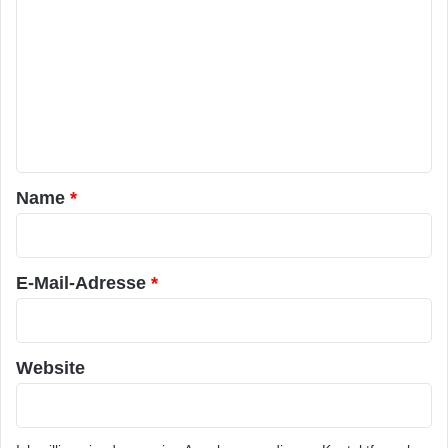
o
m
m
e
n
t
a
Name
*
r
*
E-Mail-Adresse
*
Website