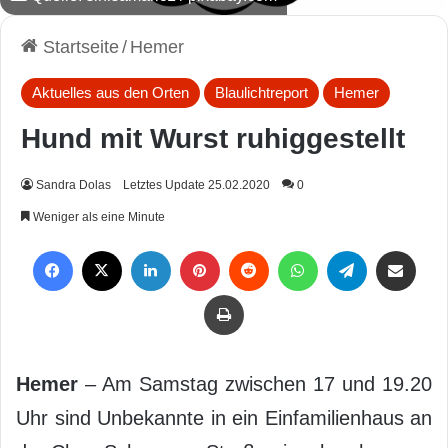
Startseite
/
Hemer
Aktuelles aus den Orten
Blaulichtreport
Hemer
Hund mit Wurst ruhiggestellt
Sandra Dolas
Letztes Update 25.02.2020
0
Weniger als eine Minute
Facebook
X
LinkedIn
Pinterest
Reddit
WhatsApp
Telegram
Per Mail weiterleiten
Drucken
Hemer
– Am Samstag zwischen 17 und 19.20
Uhr sind Unbekannte in ein Einfamilienhaus an