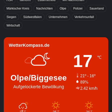
Märkischer Kreis
Nachrichten
Olpe
Polizei
Sauerland
Siegen
Südwestfalen
Unternehmen
Verkehrsunfall
Wirtschaft
WetterKompass.de
17
℃
Olpe/Biggesee
21º - 16º
89%
Aufgelockerte Bewölkung
2.42 km/h
21
25
26
℃
℃
℃