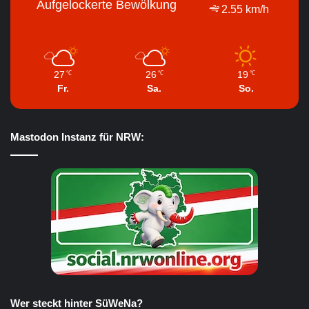
Aufgelockerte Bewölkung
2.55 km/h
27
26
19
℃
℃
℃
Fr.
Sa.
So.
Mastodon Instanz für NRW:
Wer steckt hinter SüWeNa?