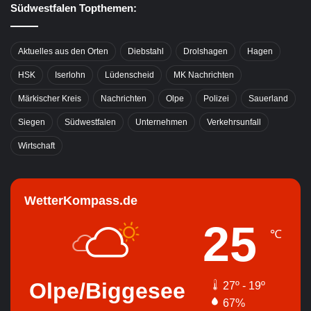
Südwestfalen Topthemen:
Aktuelles aus den Orten
Diebstahl
Drolshagen
Hagen
HSK
Iserlohn
Lüdenscheid
MK Nachrichten
Märkischer Kreis
Nachrichten
Olpe
Polizei
Sauerland
Siegen
Südwestfalen
Unternehmen
Verkehrsunfall
Wirtschaft
WetterKompass.de
25
℃
Olpe/Biggesee
27º - 19º
67%