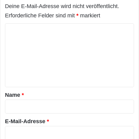
Deine E-Mail-Adresse wird nicht veröffentlicht.
Erforderliche Felder sind mit
*
markiert
K
o
m
m
e
n
t
a
Name
*
r
*
E-Mail-Adresse
*