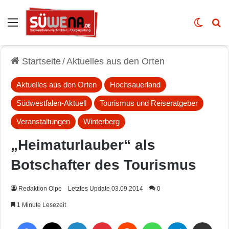
Auswahl
Skin u
Vo
Startseite
/
Aktuelles aus den Orten
Aktuelles aus den Orten
Hochsauerland
Südwestfalen-Aktuell
Tourismus und Reiseratgeber
Veranstaltungen
Winterberg
„Heimaturlauber“ als
Botschafter des Tourismus
Redaktion Olpe
Letztes Update 03.09.2014
0
1 Minute Lesezeit
Facebook
X
LinkedIn
Pinterest
Reddit
WhatsApp
Telegram
Per Mail weiterleiten