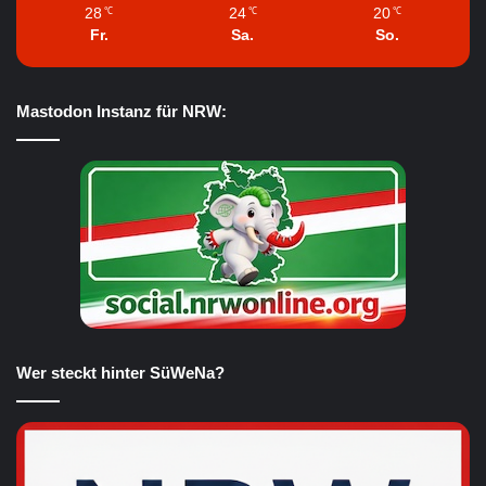
28
24
20
℃
℃
℃
Fr.
Sa.
So.
Mastodon Instanz für NRW:
Wer steckt hinter SüWeNa?