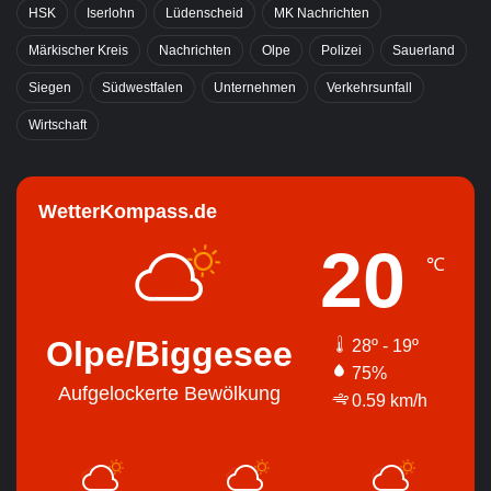
HSK
Iserlohn
Lüdenscheid
MK Nachrichten
Märkischer Kreis
Nachrichten
Olpe
Polizei
Sauerland
Siegen
Südwestfalen
Unternehmen
Verkehrsunfall
Wirtschaft
WetterKompass.de
20
℃
Olpe/Biggesee
28º - 19º
75%
Aufgelockerte Bewölkung
0.59 km/h