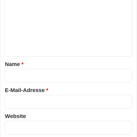
o
m
m
e
n
t
a
Name
*
r
*
E-Mail-Adresse
*
Website