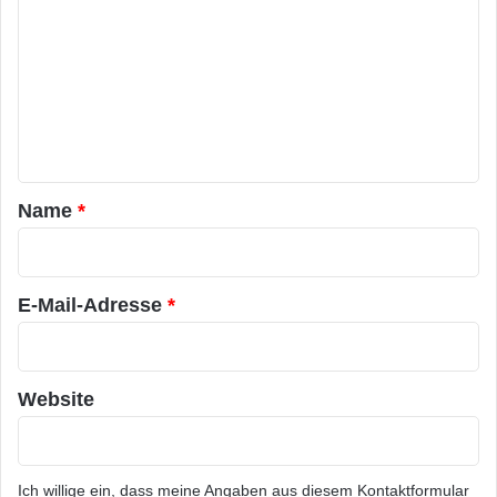
o
m
m
e
n
t
a
Name
*
r
*
E-Mail-Adresse
*
Website
Ich willige ein, dass meine Angaben aus diesem Kontaktformular