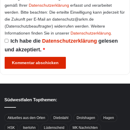
gemäß Ihrer
Datenschutzerklärung
erfasst und verarbeitet
werden. Bitte beachten: Die erteilte Einwilligung kann jederzeit für
die Zukunft per E-Mail an datenschutz@arkm.de
(Datenschutzbeauftragter) widerrufen werden. Weitere
Informationen finden Sie in unserer
Datenschutzerklärung
.
Ich habe die
Datenschutzerklärung
gelesen
und akzeptiert.
*
Südwestfalen Topthemen:
Aktuelles aus den Orten
Diebstahl
Drolshagen
Hagen
HSK
Iserlohn
Lüdenscheid
MK Nachrichten