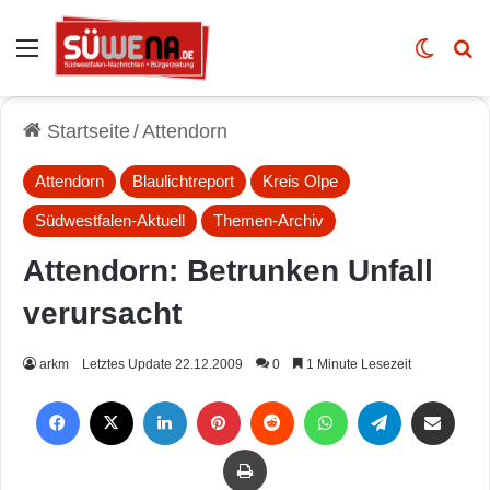
Auswahl
Skin u
Vo
Startseite
/
Attendorn
Attendorn
Blaulichtreport
Kreis Olpe
Südwestfalen-Aktuell
Themen-Archiv
Attendorn: Betrunken Unfall
verursacht
arkm
Letztes Update 22.12.2009
0
1 Minute Lesezeit
Facebook
X
LinkedIn
Pinterest
Reddit
WhatsApp
Telegram
Per Mail weiterleiten
Drucken