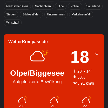
Märkischer Kreis
Nachrichten
Olpe
Polizei
Sauerland
Siegen
Südwestfalen
Unternehmen
Verkehrsunfall
Wirtschaft
WetterKompass.de
18
℃
Olpe/Biggesee
20º - 14º
58%
Aufgelockerte Bewölkung
3.91 km/h
20
21
22
℃
℃
℃