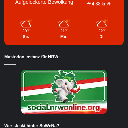
Aufgelockerte Bewölkung
4.88 km/h
20
21
22
℃
℃
℃
So.
Mo.
Di.
Mastodon Instanz für NRW:
Wer steckt hinter SüWeNa?