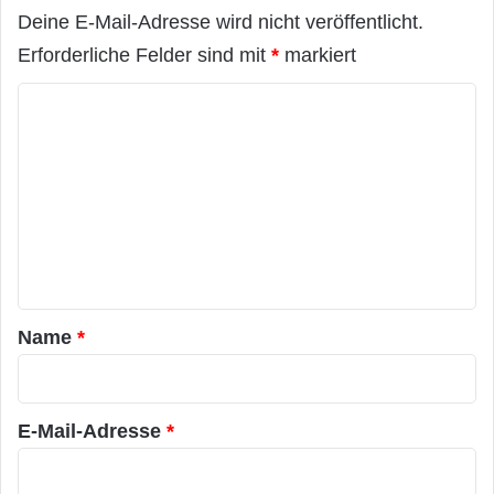
Deine E-Mail-Adresse wird nicht veröffentlicht.
Erforderliche Felder sind mit
*
markiert
K
o
m
m
e
n
t
a
Name
*
r
*
E-Mail-Adresse
*