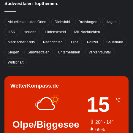
Südwestfalen Topthemen:
Aktuelles aus den Orten
Diebstahl
Drolshagen
Hagen
HSK
Iserlohn
Lüdenscheid
MK Nachrichten
Märkischer Kreis
Nachrichten
Olpe
Polizei
Sauerland
Siegen
Südwestfalen
Unternehmen
Verkehrsunfall
Wirtschaft
WetterKompass.de
15
℃
Olpe/Biggesee
20º - 14º
69%