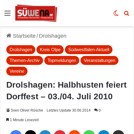
Auswahl
Skin u
Vo
Startseite
/
Drolshagen
Drolshagen
Kreis Olpe
Südwestfalen-Aktuell
Themen-Archiv
Topmeldungen
Veranstaltungen
Vereine
Drolshagen: Halbhusten feiert
Dorffest – 03./04. Juli 2010
Sven Oliver Rüsche
Letztes Update 30.06.2014
0
1 Minute Lesezeit
Facebook
X
LinkedIn
Pinterest
Reddit
WhatsApp
Telegram
Per Mail weiterleiten