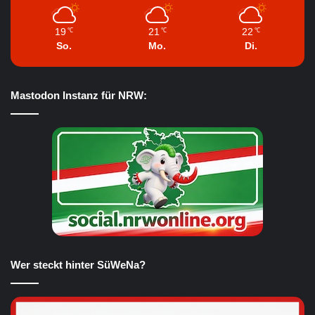
19
21
22
℃
℃
℃
So.
Mo.
Di.
Mastodon Instanz für NRW:
Wer steckt hinter SüWeNa?