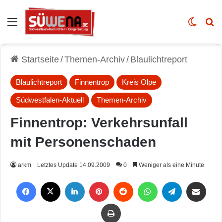
Auswahl
Skin u
Vo
Startseite
/
Themen-Archiv
/
Blaulichtreport
Blaulichtreport
Finnentrop
Kreis Olpe
Südwestfalen-Aktuell
Themen-Archiv
Finnentrop: Verkehrsunfall
mit Personenschaden
arkm
Letztes Update 14.09.2009
0
Weniger als eine Minute
Facebook
X
LinkedIn
Pinterest
Reddit
WhatsApp
Telegram
Per Mail weiterleiten
Drucken