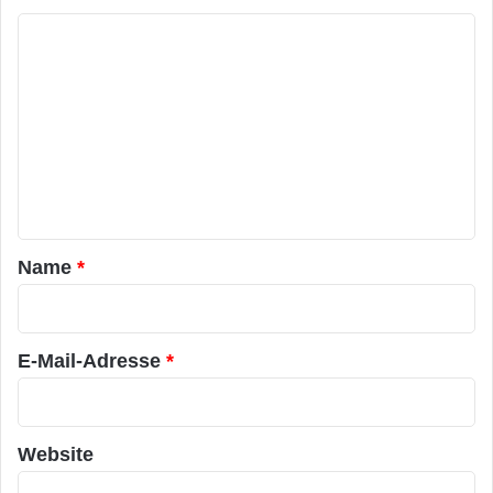
K
o
m
m
e
n
t
a
Name
*
r
*
E-Mail-Adresse
*
Website