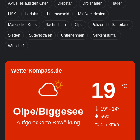
Aktuelles aus den Orten
Diebstahl
Drolshagen
Hagen
HSK
Iserlohn
Lüdenscheid
MK Nachrichten
Märkischer Kreis
Nachrichten
Olpe
Polizei
Sauerland
Siegen
Südwestfalen
Unternehmen
Verkehrsunfall
Wirtschaft
WetterKompass.de
19
℃
Olpe/Biggesee
19º - 14º
55%
Aufgelockerte Bewölkung
4.5 km/h