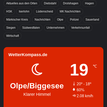
Aktuelles aus den Orten
Diebstahl
Drolshagen
Hagen
HSK
Iserlohn
Lüdenscheid
MK Nachrichten
Märkischer Kreis
Nachrichten
Olpe
Polizei
Sauerland
Siegen
Südwestfalen
Unternehmen
Verkehrsunfall
Wirtschaft
WetterKompass.de
19
℃
Olpe/Biggesee
20º - 18º
60%
Klarer Himmel
2.08 km/h