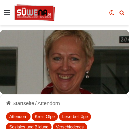
Auswahl
Skin u
Vo
Startseite
/
Attendorn
Attendorn
Kreis Olpe
Leserbeiträge
Soziales und Bildung
Verschiedenes