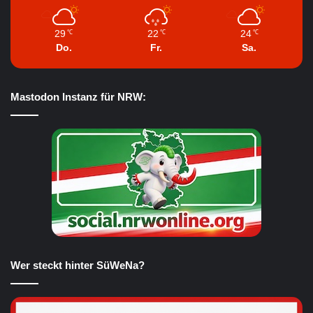
29
22
24
℃
℃
℃
Do.
Fr.
Sa.
Mastodon Instanz für NRW:
Wer steckt hinter SüWeNa?