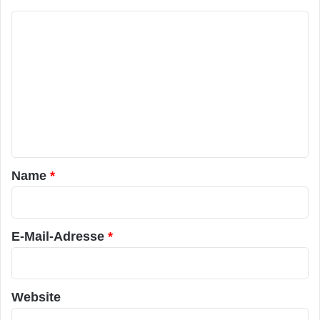
K
o
m
m
e
n
t
a
Name
*
r
*
E-Mail-Adresse
*
Website