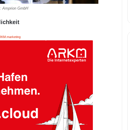
e: Amprion GmbH
lichkeit
RKM.marketing