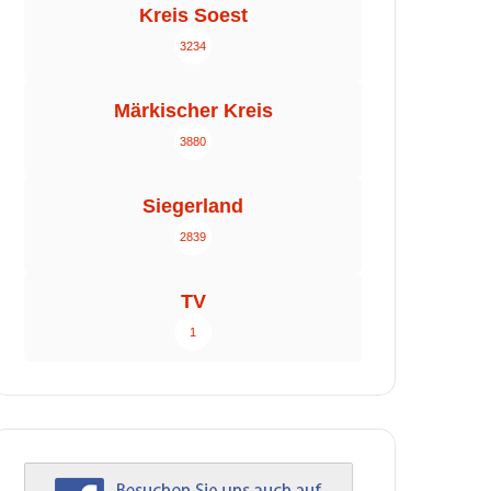
Kreis Soest
3234
Märkischer Kreis
3880
Siegerland
2839
TV
1