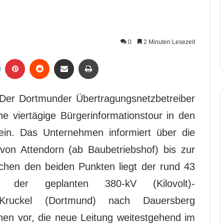
0
2 Minuten Lesezeit
LinkedIn
Pinterest
Reddit
Per Mail weiterleiten
Drucken
Der Dortmunder Übertragungsnetzbetreiber
ne viertägige Bürgerinformationstour in den
ein. Das Unternehmen informiert über die
von Attendorn (ab Baubetriebshof) bis zur
chen den beiden Punkten liegt der rund 43
 der geplanten 380-kV (Kilovolt)-
n Kruckel (Dortmund) nach Dauersberg
hen vor, die neue Leitung weitestgehend im