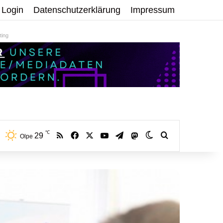
Login
Datenschutzerklärung
Impressum
ing
℃
RSS
Facebook
X
YouTube
Telegram
29
Mastodon
Skin umschalten
Volltextsuche:
Olpe