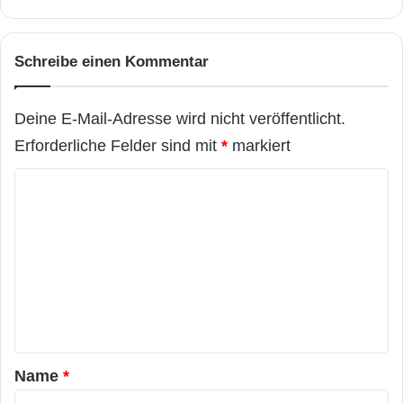
Schreibe einen Kommentar
Deine E-Mail-Adresse wird nicht veröffentlicht.
Erforderliche Felder sind mit
*
markiert
K
o
m
m
e
n
t
a
Name
*
r