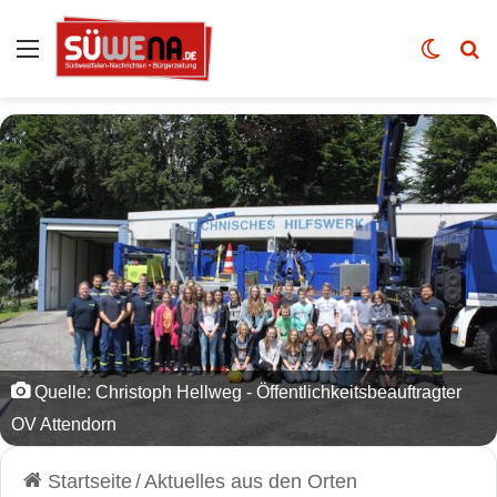
Auswahl
Skin u
Vo
Quelle: Christoph Hellweg - Öffentlichkeitsbeauftragter
OV Attendorn
Startseite
/
Aktuelles aus den Orten