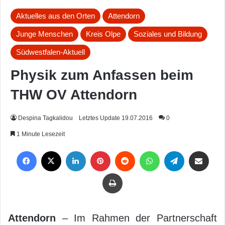
Aktuelles aus den Orten
Attendorn
Junge Menschen
Kreis Olpe
Soziales und Bildung
Südwestfalen-Aktuell
Physik zum Anfassen beim
THW OV Attendorn
Despina Tagkalidou
Letztes Update 19.07.2016
0
1 Minute Lesezeit
Facebook
X
LinkedIn
Pinterest
Reddit
WhatsApp
Telegram
Per Mail weiterleiten
Drucken
Attendorn
– Im Rahmen der Partnerschaft