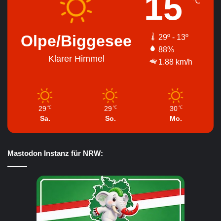
15
℃
Olpe/Biggesee
29º - 13º
88%
Klarer Himmel
1.88 km/h
29
29
30
℃
℃
℃
Sa.
So.
Mo.
Mastodon Instanz für NRW: