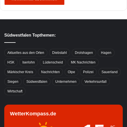
Südwestfalen Topthemen:
Aktuelles aus den Orten
Diebstahl
Drolshagen
Hagen
HSK
Iserlohn
Lüdenscheid
MK Nachrichten
Märkischer Kreis
Nachrichten
Olpe
Polizei
Sauerland
Siegen
Südwestfalen
Unternehmen
Verkehrsunfall
Wirtschaft
WetterKompass.de