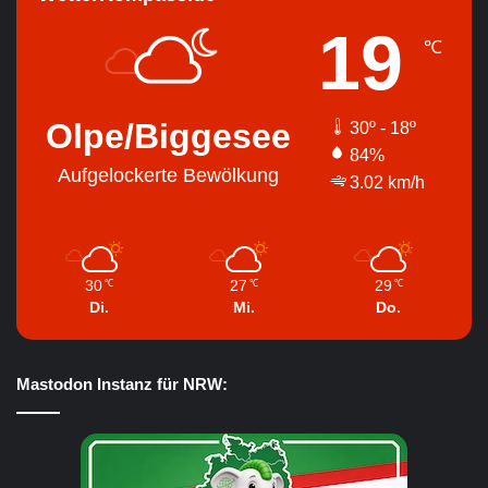
19
℃
Olpe/Biggesee
30º - 18º
84%
Aufgelockerte Bewölkung
3.02 km/h
30
27
29
℃
℃
℃
Di.
Mi.
Do.
Mastodon Instanz für NRW: