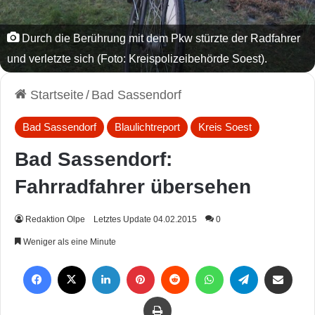
Durch die Berührung mit dem Pkw stürzte der Radfahrer
und verletzte sich (Foto: Kreispolizeibehörde Soest).
Startseite
/
Bad Sassendorf
Bad Sassendorf
Blaulichtreport
Kreis Soest
Bad Sassendorf:
Fahrradfahrer übersehen
Redaktion Olpe
Letztes Update 04.02.2015
0
Weniger als eine Minute
Facebook
X
LinkedIn
Pinterest
Reddit
WhatsApp
Telegram
Per Mail weiterleiten
Drucken