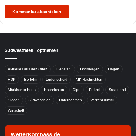
Südwestfalen Topthemen:
Aktuelles aus den Orten
Diebstahl
Drolshagen
Hagen
HSK
Iserlohn
Lüdenscheid
MK Nachrichten
Märkischer Kreis
Nachrichten
Olpe
Polizei
Sauerland
Siegen
Südwestfalen
Unternehmen
Verkehrsunfall
Wirtschaft
WetterKompass.de