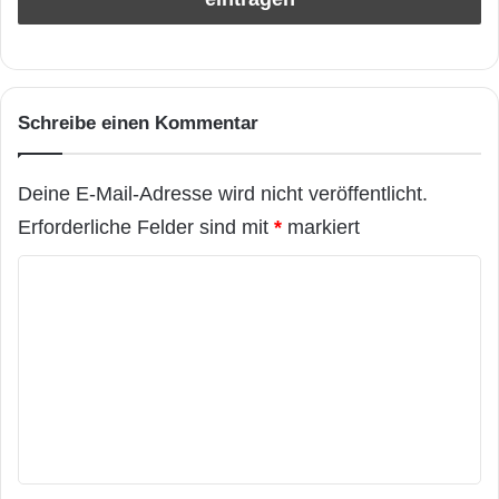
Schreibe einen Kommentar
Deine E-Mail-Adresse wird nicht veröffentlicht.
Erforderliche Felder sind mit
*
markiert
K
o
m
m
e
n
t