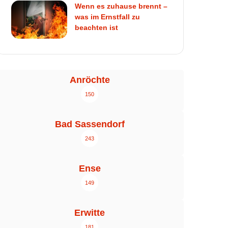
Wenn es zuhause brennt –
was im Ernstfall zu
beachten ist
Anröchte
150
Bad Sassendorf
243
Ense
149
Erwitte
181