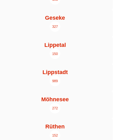
Geseke
327
Lippetal
150
Lippstadt
989
Möhnesee
272
Rüthen
152