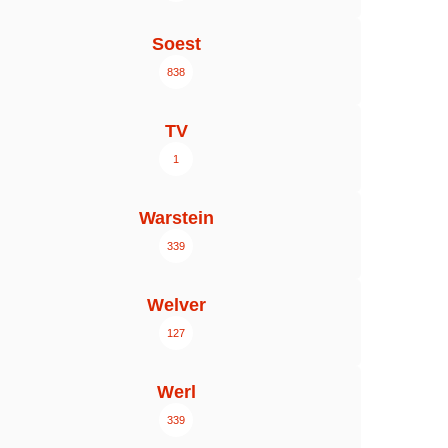
Soest
838
TV
1
Warstein
339
Welver
127
Werl
339