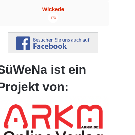
Wickede
173
SüWeNa ist ein
Projekt von: