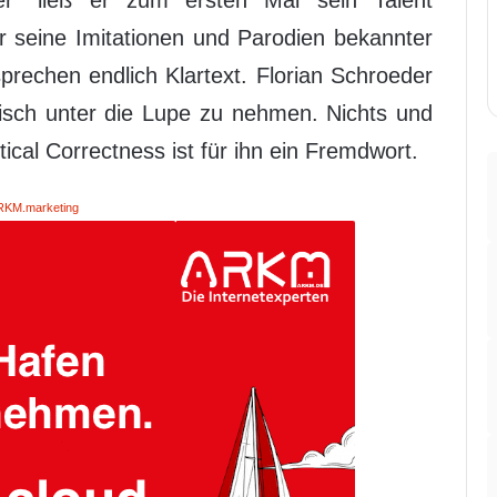
der“ ließ er zum ersten Mal sein Talent
ür seine Imitationen und Parodien bekannter
prechen endlich Klartext. Florian Schroeder
tisch unter die Lupe zu nehmen. Nichts und
tical Correctness ist für ihn ein Fremdwort.
RKM.marketing