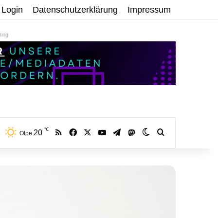
Login
Datenschutzerklärung
Impressum
ing
℃
RSS
Facebook
X
YouTube
Telegram
20
Mastodon
Skin umschalten
Volltextsuche:
Olpe