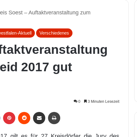
eis Soest – Auftaktveranstaltung zum
estfalen-Aktuell
Verschiedenes
ftaktveranstaltung
eid 2017 gut
0
3 Minuten Lesezeit
LinkedIn
Pinterest
Reddit
Per Mail weiterleiten
Drucken
 gilt es für 27 Kreisdörfer die Jury des