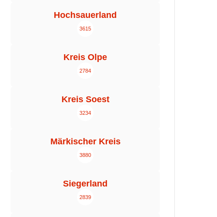
Hochsauerland
3615
Kreis Olpe
2784
Kreis Soest
3234
Märkischer Kreis
3880
Siegerland
2839