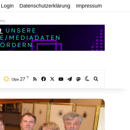
Login
Datenschutzerklärung
Impressum
ing
℃
RSS
Facebook
X
YouTube
Telegram
27
Mastodon
Skin umschalten
Volltextsuche:
Olpe