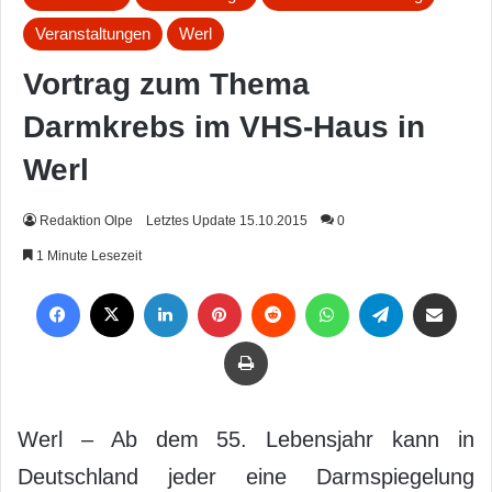
Veranstaltungen
Werl
Vortrag zum Thema
Darmkrebs im VHS-Haus in
Werl
Redaktion Olpe
Letztes Update 15.10.2015
0
1 Minute Lesezeit
Facebook
X
LinkedIn
Pinterest
Reddit
WhatsApp
Telegram
Per Mail weiterleiten
Drucken
Werl – Ab dem 55. Lebensjahr kann in
Deutschland jeder eine Darmspiegelung