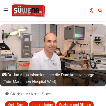
Auswahl
Skin u
Vo
Dr. Jan Aqua informiert über die Darmkrebsvorsorge
(Foto: Mariannen-Hospital Werl).
Startseite
/
Kreis Soest
Kreis Soest
Leserbeiträge
Soziales und Bildung