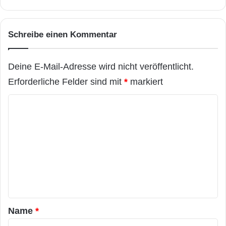
Schreibe einen Kommentar
Deine E-Mail-Adresse wird nicht veröffentlicht.
Erforderliche Felder sind mit
*
markiert
K
o
m
m
e
n
t
a
Name
*
r