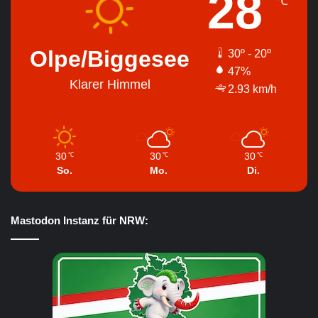
28
℃
Olpe/Biggesee
30º - 20º
47%
Klarer Himmel
2.93 km/h
30
30
30
℃
℃
℃
So.
Mo.
Di.
Mastodon Instanz für NRW: