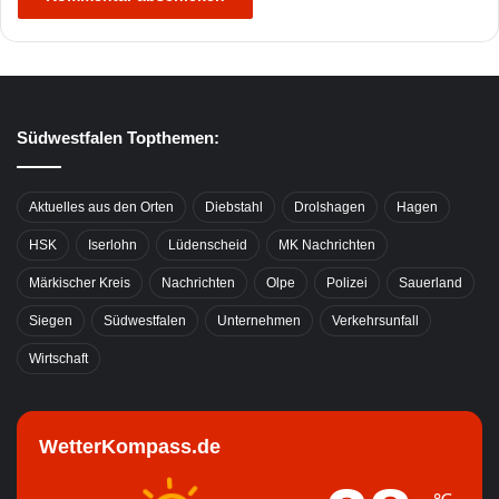
Südwestfalen Topthemen:
Aktuelles aus den Orten
Diebstahl
Drolshagen
Hagen
HSK
Iserlohn
Lüdenscheid
MK Nachrichten
Märkischer Kreis
Nachrichten
Olpe
Polizei
Sauerland
Siegen
Südwestfalen
Unternehmen
Verkehrsunfall
Wirtschaft
WetterKompass.de