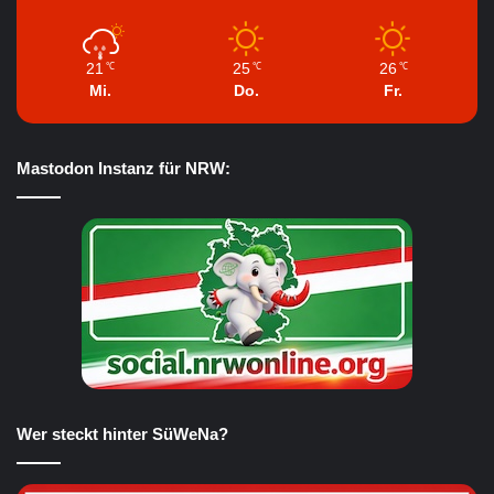
21
25
26
℃
℃
℃
Mi.
Do.
Fr.
Mastodon Instanz für NRW:
Wer steckt hinter SüWeNa?