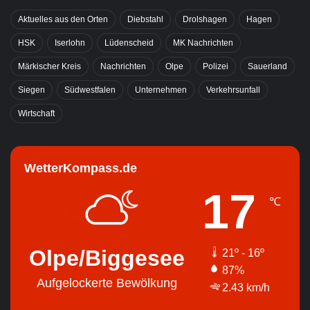
Aktuelles aus den Orten
Diebstahl
Drolshagen
Hagen
HSK
Iserlohn
Lüdenscheid
MK Nachrichten
Märkischer Kreis
Nachrichten
Olpe
Polizei
Sauerland
Siegen
Südwestfalen
Unternehmen
Verkehrsunfall
Wirtschaft
WetterKompass.de
17
℃
Olpe/Biggesee
21º - 16º
87%
Aufgelockerte Bewölkung
2.43 km/h