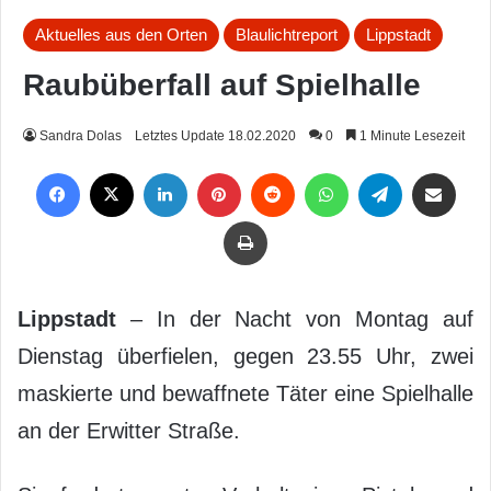
Aktuelles aus den Orten
Blaulichtreport
Lippstadt
Raubüberfall auf Spielhalle
Sandra Dolas
Letztes Update 18.02.2020
0
1 Minute Lesezeit
Facebook
X
LinkedIn
Pinterest
Reddit
WhatsApp
Telegram
Per Mail weiterleiten
Drucken
Lippstadt
– In der Nacht von Montag auf
Dienstag überfielen, gegen 23.55 Uhr, zwei
maskierte und bewaffnete Täter eine Spielhalle
an der Erwitter Straße.