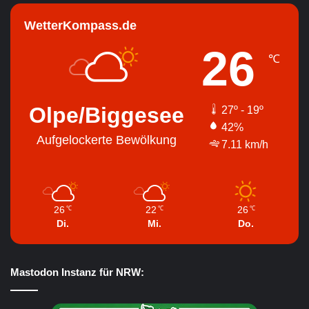
WetterKompass.de
26
℃
Olpe/Biggesee
27º - 19º
42%
Aufgelockerte Bewölkung
7.11 km/h
26
22
26
℃
℃
℃
Di.
Mi.
Do.
Mastodon Instanz für NRW: