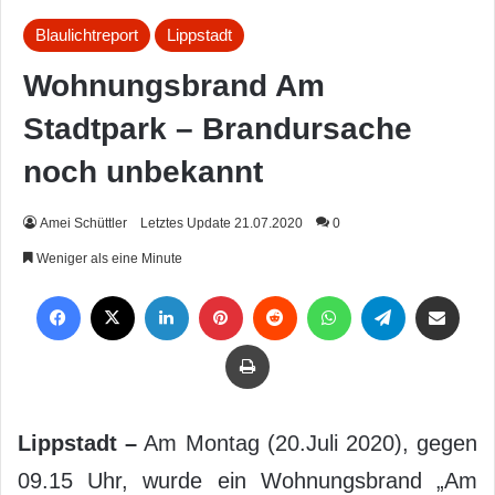
Blaulichtreport
Lippstadt
Wohnungsbrand Am
Stadtpark – Brandursache
noch unbekannt
Amei Schüttler
Letztes Update 21.07.2020
0
Weniger als eine Minute
Facebook
X
LinkedIn
Pinterest
Reddit
WhatsApp
Telegram
Per Mail weiterleiten
Drucken
Lippstadt –
Am Montag (20.Juli 2020), gegen
09.15 Uhr, wurde ein Wohnungsbrand „Am