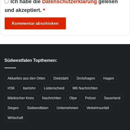
Ich habe die
Datenschutzerklärung
gelesen
und akzeptiert.
*
Südwestfalen Topthemen:
Aktuelles aus den Orten
Diebstahl
Drolshagen
Hagen
HSK
Iserlohn
Lüdenscheid
MK Nachrichten
Märkischer Kreis
Nachrichten
Olpe
Polizei
Sauerland
Siegen
Südwestfalen
Unternehmen
Verkehrsunfall
Wirtschaft