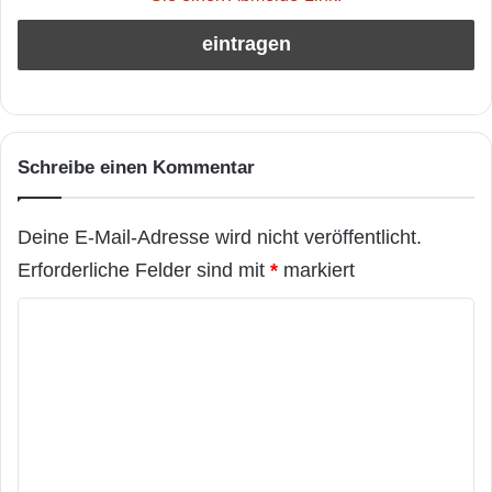
Schreibe einen Kommentar
Deine E-Mail-Adresse wird nicht veröffentlicht.
Erforderliche Felder sind mit
*
markiert
K
o
m
m
e
n