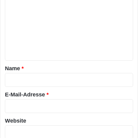
K
o
m
m
e
n
t
a
Name
*
r
*
E-Mail-Adresse
*
Website