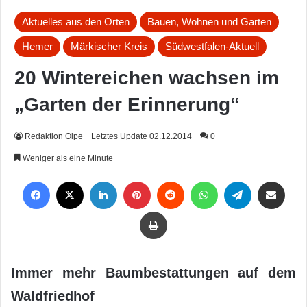
Aktuelles aus den Orten
Bauen, Wohnen und Garten
Hemer
Märkischer Kreis
Südwestfalen-Aktuell
20 Wintereichen wachsen im
„Garten der Erinnerung“
Redaktion Olpe
Letztes Update 02.12.2014
0
Weniger als eine Minute
Facebook
X
LinkedIn
Pinterest
Reddit
WhatsApp
Telegram
Per Mail weiterleiten
Drucken
Immer mehr Baumbestattungen auf dem
Waldfriedhof