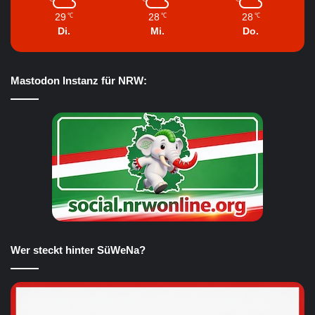
29
28
28
℃
℃
℃
Di.
Mi.
Do.
Mastodon Instanz für NRW:
Wer steckt hinter SüWeNa?