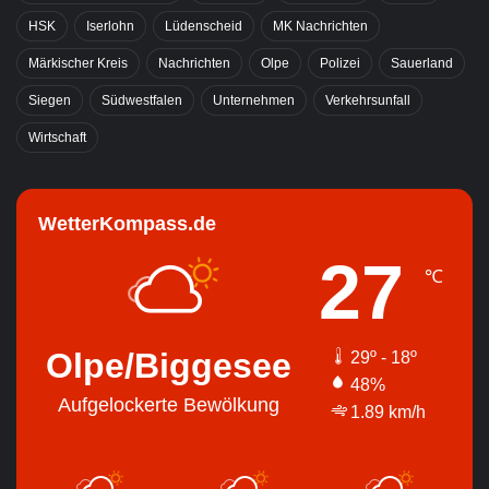
HSK
Iserlohn
Lüdenscheid
MK Nachrichten
Märkischer Kreis
Nachrichten
Olpe
Polizei
Sauerland
Siegen
Südwestfalen
Unternehmen
Verkehrsunfall
Wirtschaft
WetterKompass.de
27
℃
Olpe/Biggesee
29º - 18º
48%
Aufgelockerte Bewölkung
1.89 km/h