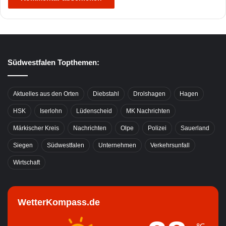
Südwestfalen Topthemen:
Aktuelles aus den Orten
Diebstahl
Drolshagen
Hagen
HSK
Iserlohn
Lüdenscheid
MK Nachrichten
Märkischer Kreis
Nachrichten
Olpe
Polizei
Sauerland
Siegen
Südwestfalen
Unternehmen
Verkehrsunfall
Wirtschaft
WetterKompass.de