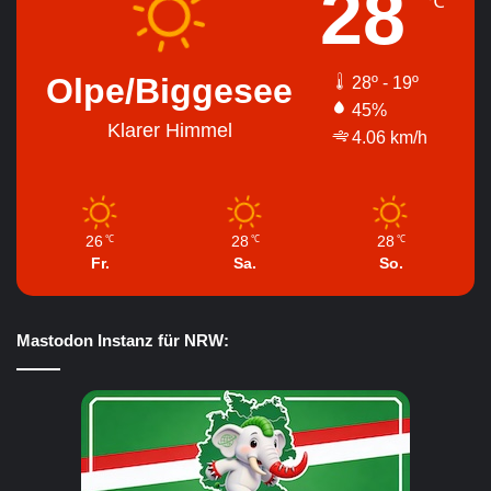
28
℃
Olpe/Biggesee
28º - 19º
45%
Klarer Himmel
4.06 km/h
26
28
28
℃
℃
℃
Fr.
Sa.
So.
Mastodon Instanz für NRW: