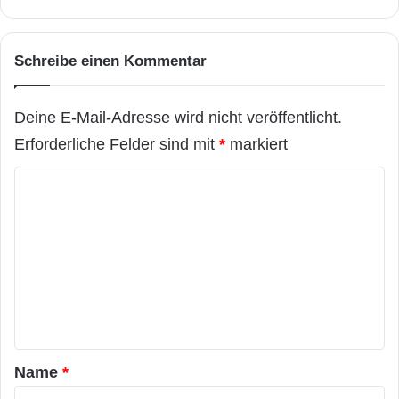
Schreibe einen Kommentar
Deine E-Mail-Adresse wird nicht veröffentlicht.
Erforderliche Felder sind mit
*
markiert
K
o
m
m
e
n
t
a
Name
*
r