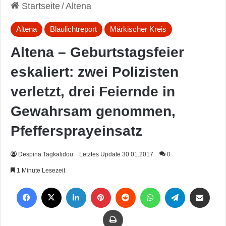
Startseite
/
Altena
Altena
Blaulichtreport
Märkischer Kreis
Altena – Geburtstagsfeier
eskaliert: zwei Polizisten
verletzt, drei Feiernde in
Gewahrsam genommen,
Pfeffersprayeinsatz
Despina Tagkalidou
Letztes Update 30.01.2017
0
1 Minute Lesezeit
Facebook
X
LinkedIn
Pinterest
Reddit
WhatsApp
Telegram
Per Mail weiterleiten
Drucken