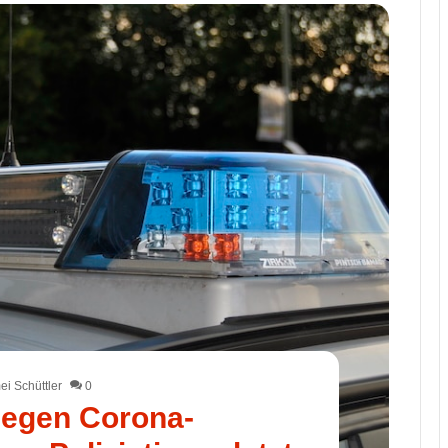
i Schüttler
0
gegen Corona-