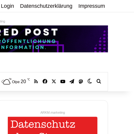
Login
Datenschutzerklärung
Impressum
ing
℃
RSS
Facebook
X
YouTube
Telegram
20
Mastodon
Skin umschalten
Volltextsuche:
Olpe
ARKM.marketing