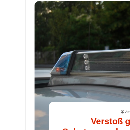
Ame
Verstoß 