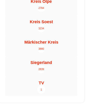
Kreis Olpe
2784
Kreis Soest
3234
Märkischer Kreis
3880
Siegerland
2839
TV
1