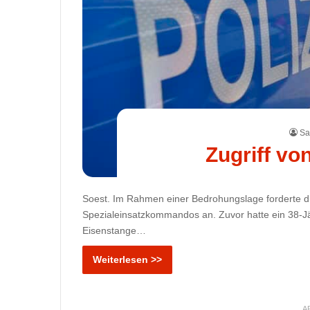
Sa
Zugriff vo
Soest. Im Rahmen einer Bedrohungslage forderte di
Spezialeinsatzkommandos an. Zuvor hatte ein 38-Jä
Eisenstange…
Weiterlesen >>
A