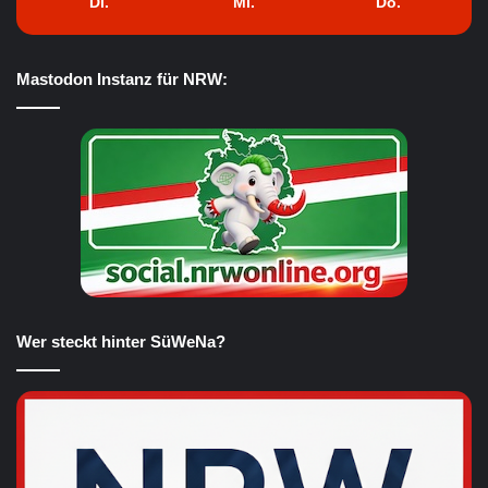
Di.
Mi.
Do.
Mastodon Instanz für NRW:
Wer steckt hinter SüWeNa?