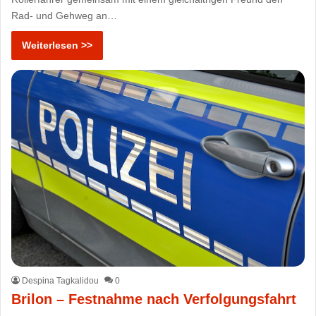
Rad- und Gehweg an…
Weiterlesen >>
Despina Tagkalidou
0
Brilon – Festnahme nach Verfolgungsfahrt