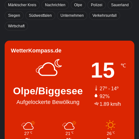
Märkischer Kreis
Nachrichten
Olpe
Polizei
Sauerland
Siegen
Südwestfalen
Unternehmen
Verkehrsunfall
Wirtschaft
WetterKompass.de
15
℃
Olpe/Biggesee
27º - 14º
92%
Aufgelockerte Bewölkung
1.89 km/h
27
21
26
℃
℃
℃