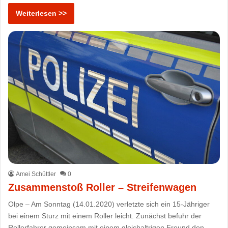
Weiterlesen >>
Amei Schüttler
0
Zusammenstoß Roller – Streifenwagen
Olpe – Am Sonntag (14.01.2020) verletzte sich ein 15-Jähriger
bei einem Sturz mit einem Roller leicht. Zunächst befuhr der
Rollerfahrer gemeinsam mit einem gleichaltrigen Freund den