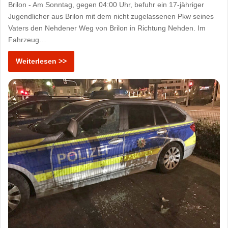
Brilon - Am Sonntag, gegen 04:00 Uhr, befuhr ein 17-jähriger
Jugendlicher aus Brilon mit dem nicht zugelassenen Pkw seines
Vaters den Nehdener Weg von Brilon in Richtung Nehden. Im
Fahrzeug…
Weiterlesen >>