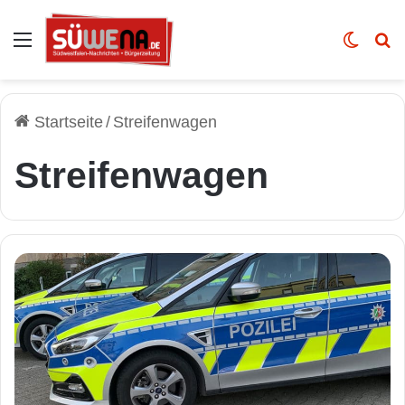
Auswahl
Skin u
Vo
Startseite
/
Streifenwagen
Streifenwagen