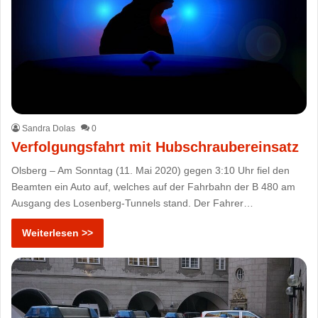
Sandra Dolas
0
Verfolgungsfahrt mit Hubschraubereinsatz
Olsberg – Am Sonntag (11. Mai 2020) gegen 3:10 Uhr fiel den
Beamten ein Auto auf, welches auf der Fahrbahn der B 480 am
Ausgang des Losenberg-Tunnels stand. Der Fahrer…
Weiterlesen >>