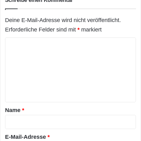
Schreibe einen Kommentar
Deine E-Mail-Adresse wird nicht veröffentlicht.
Erforderliche Felder sind mit
*
markiert
K
o
m
m
e
n
t
a
Name
*
r
*
E-Mail-Adresse
*