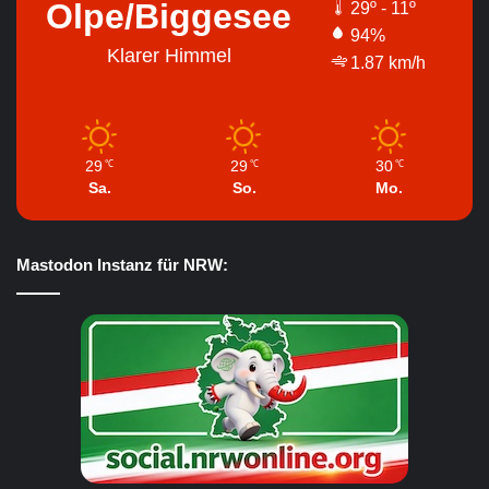
Olpe/Biggesee
29º - 11º
94%
Klarer Himmel
1.87 km/h
29
29
30
℃
℃
℃
Sa.
So.
Mo.
Mastodon Instanz für NRW: