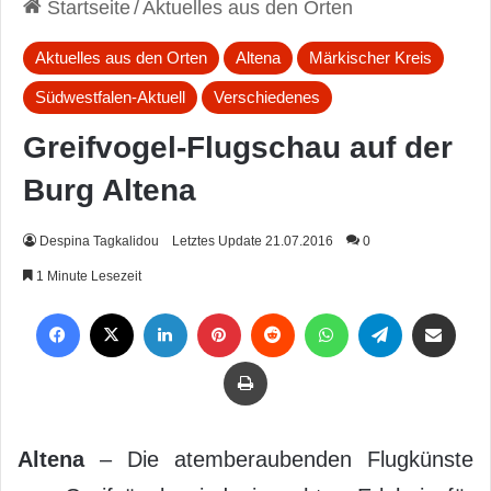
Startseite
/
Aktuelles aus den Orten
Aktuelles aus den Orten
Altena
Märkischer Kreis
Südwestfalen-Aktuell
Verschiedenes
Greifvogel-Flugschau auf der
Burg Altena
Despina Tagkalidou
Letztes Update 21.07.2016
0
1 Minute Lesezeit
Facebook
X
LinkedIn
Pinterest
Reddit
WhatsApp
Telegram
Per Mail weiterleiten
Drucken
Altena
– Die atemberaubenden Flugkünste