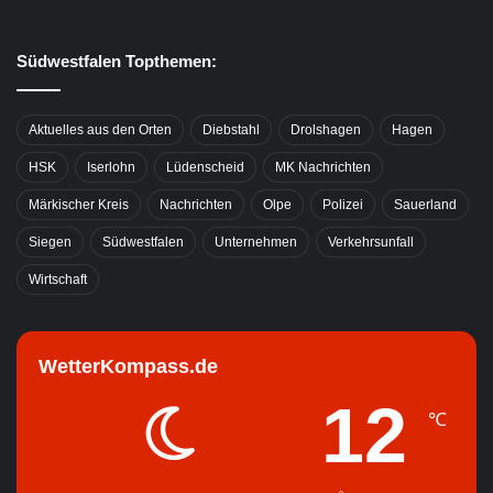
Südwestfalen Topthemen:
Aktuelles aus den Orten
Diebstahl
Drolshagen
Hagen
HSK
Iserlohn
Lüdenscheid
MK Nachrichten
Märkischer Kreis
Nachrichten
Olpe
Polizei
Sauerland
Siegen
Südwestfalen
Unternehmen
Verkehrsunfall
Wirtschaft
WetterKompass.de
12
℃