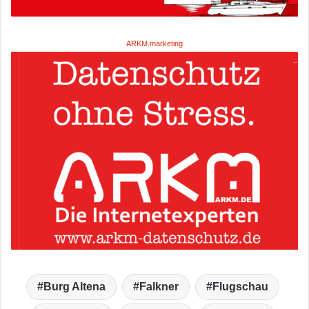
ARKM.marketing
Burg Altena
Falkner
Flugschau