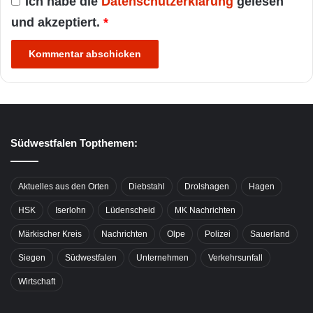
Ich habe die
Datenschutzerklärung
gelesen
und akzeptiert.
*
Südwestfalen Topthemen:
Aktuelles aus den Orten
Diebstahl
Drolshagen
Hagen
HSK
Iserlohn
Lüdenscheid
MK Nachrichten
Märkischer Kreis
Nachrichten
Olpe
Polizei
Sauerland
Siegen
Südwestfalen
Unternehmen
Verkehrsunfall
Wirtschaft