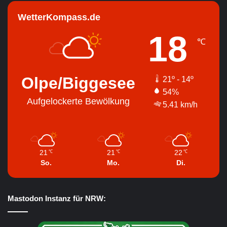
WetterKompass.de
18
℃
Olpe/Biggesee
21º - 14º
54%
Aufgelockerte Bewölkung
5.41 km/h
21
21
22
℃
℃
℃
So.
Mo.
Di.
Mastodon Instanz für NRW: