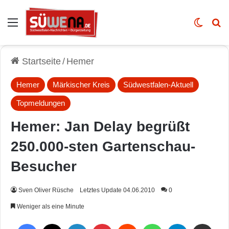
Auswahl
Skin u
Vo
Startseite
/
Hemer
Hemer
Märkischer Kreis
Südwestfalen-Aktuell
Topmeldungen
Hemer: Jan Delay begrüßt
250.000-sten Gartenschau-
Besucher
Sven Oliver Rüsche
Letztes Update 04.06.2010
0
Weniger als eine Minute
Facebook
X
LinkedIn
Pinterest
Reddit
WhatsApp
Telegram
Per Mail weiterleiten