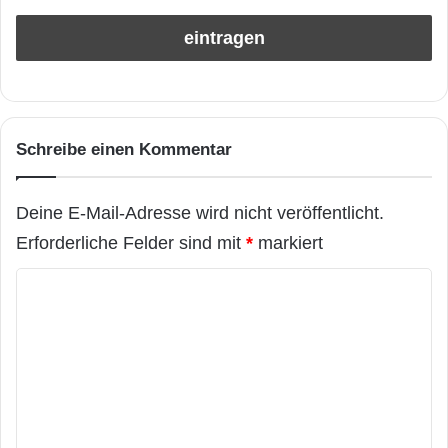
Schreibe einen Kommentar
Deine E-Mail-Adresse wird nicht veröffentlicht.
Erforderliche Felder sind mit
*
markiert
K
o
m
m
e
n