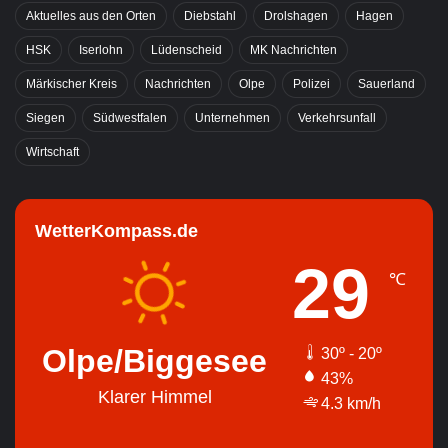
Aktuelles aus den Orten
Diebstahl
Drolshagen
Hagen
HSK
Iserlohn
Lüdenscheid
MK Nachrichten
Märkischer Kreis
Nachrichten
Olpe
Polizei
Sauerland
Siegen
Südwestfalen
Unternehmen
Verkehrsunfall
Wirtschaft
WetterKompass.de
29
℃
Olpe/Biggesee
30º - 20º
43%
Klarer Himmel
4.3 km/h