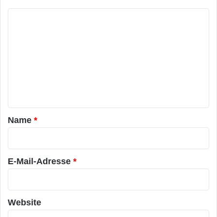
K
o
m
m
e
n
t
a
Name
*
r
*
E-Mail-Adresse
*
Website