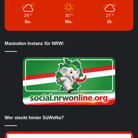
29
30
27
℃
℃
℃
So.
Mo.
Di.
Mastodon Instanz für NRW:
Wer steckt hinter SüWeNa?