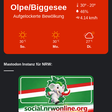
Olpe/Biggesee
30º - 20º
46%
Aufgelockerte Bewölkung
4.14 km/h
30
30
27
℃
℃
℃
So.
Mo.
Di.
Mastodon Instanz für NRW: