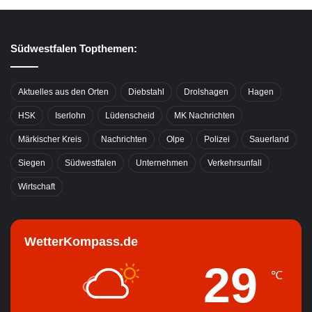
Südwestfalen Topthemen:
Aktuelles aus den Orten
Diebstahl
Drolshagen
Hagen
HSK
Iserlohn
Lüdenscheid
MK Nachrichten
Märkischer Kreis
Nachrichten
Olpe
Polizei
Sauerland
Siegen
Südwestfalen
Unternehmen
Verkehrsunfall
Wirtschaft
WetterKompass.de
29
℃