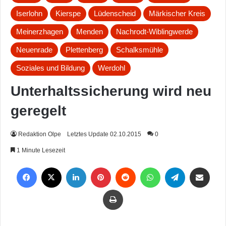
Iserlohn
Kierspe
Lüdenscheid
Märkischer Kreis
Meinerzhagen
Menden
Nachrodt-Wiblingwerde
Neuenrade
Plettenberg
Schalksmühle
Soziales und Bildung
Werdohl
Unterhaltssicherung wird neu
geregelt
Redaktion Olpe
Letztes Update 02.10.2015
0
1 Minute Lesezeit
Facebook
X
LinkedIn
Pinterest
Reddit
WhatsApp
Telegram
Per Mail weiterleiten
Drucken