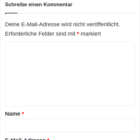
Schreibe einen Kommentar
Deine E-Mail-Adresse wird nicht veröffentlicht.
Erforderliche Felder sind mit
*
markiert
K
o
m
m
e
n
t
a
Name
*
r
*