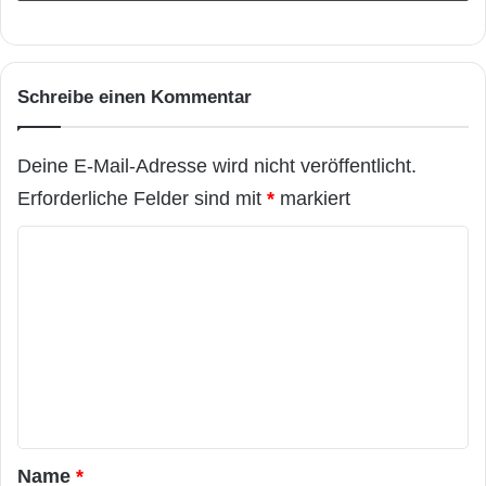
Schreibe einen Kommentar
Deine E-Mail-Adresse wird nicht veröffentlicht.
Erforderliche Felder sind mit
*
markiert
K
o
m
m
e
n
t
a
Name
*