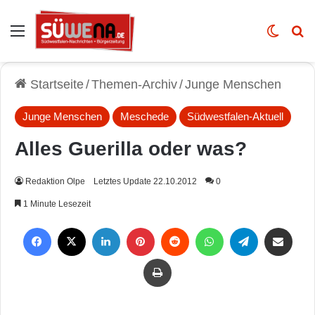
Auswahl
Skin u
Vo
Startseite
/
Themen-Archiv
/
Junge Menschen
Junge Menschen
Meschede
Südwestfalen-Aktuell
Alles Guerilla oder was?
Redaktion Olpe
Letztes Update 22.10.2012
0
1 Minute Lesezeit
Facebook
X
LinkedIn
Pinterest
Reddit
WhatsApp
Telegram
Per Mail weiterleiten
Drucken