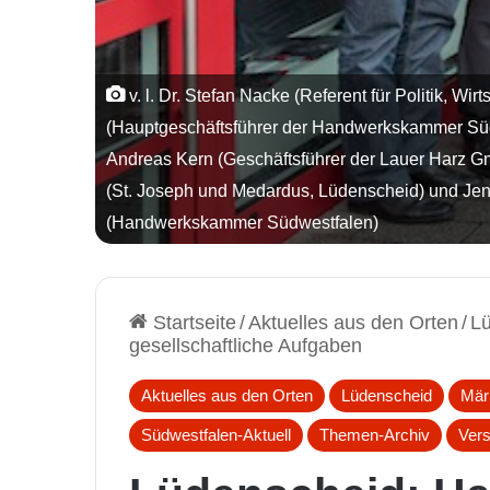
v. l. Dr. Stefan Nacke (Referent für Politik, 
(Hauptgeschäftsführer der Handwerkskammer Südw
Andreas Kern (Geschäftsführer der Lauer Harz 
(St. Joseph und Medardus, Lüdenscheid) und Jens
(Handwerkskammer Südwestfalen)
Startseite
/
Aktuelles aus den Orten
/
Lü
gesellschaftliche Aufgaben
Aktuelles aus den Orten
Lüdenscheid
Mär
Südwestfalen-Aktuell
Themen-Archiv
Ver