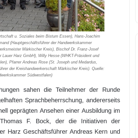
 Wirtschaft u. Soziales beim Bistum Essen), Hans-Joachim
emand (Hauptgeschäftsführer der Handwerkskammer
rksmeister Märkischer Kreis), Bischof Dr. Franz-Josef
er Lauer Harz GmbH), Willy Hesse (WHKT-Präsident und
en), Pfarrer Andreas Rose (St. Joseph und Medardus,
rer der Kreishandwerkerschaft Märkischer Kreis). Quelle:
ndwerkskammer Südwestfalen)
mühungen sahen die Teilnehmer der Runde
gelhaften Sprachbeherrschung, andererseits
ionell geprägten Ansehen einer Ausbildung im
Thomas F. Bock, der die Initiativen der
uer Harz Geschäftsführer Andreas Kern und