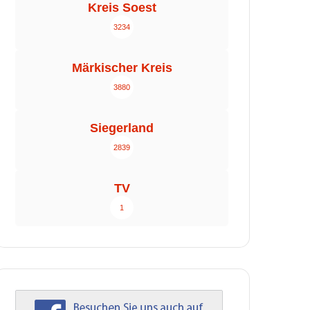
Kreis Soest
3234
Märkischer Kreis
3880
Siegerland
2839
TV
1