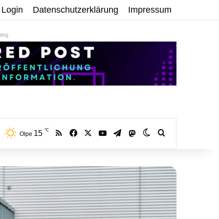
Login
Datenschutzerklärung
Impressum
ing
℃
RSS
Facebook
X
YouTube
Telegram
15
Mastodon
Skin umschalten
Volltextsuche:
Olpe