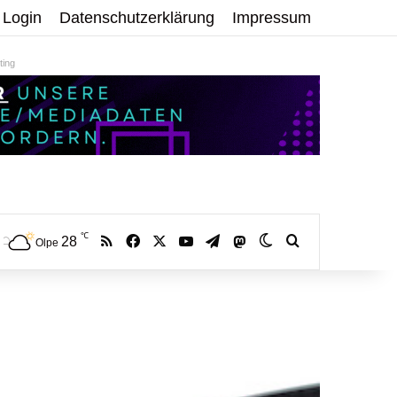
Login
Datenschutzerklärung
Impressum
ing
℃
RSS
Facebook
X
YouTube
Telegram
28
Mastodon
Skin umschalten
Volltextsuche:
Olpe