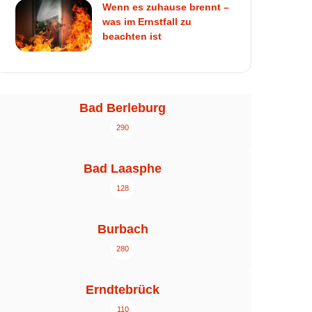
Wenn es zuhause brennt –
was im Ernstfall zu
beachten ist
Bad Berleburg
290
Bad Laasphe
128
Burbach
280
Erndtebrück
110