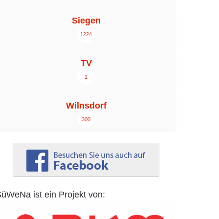
Siegen
1224
TV
1
Wilnsdorf
300
üWeNa ist ein Projekt von: