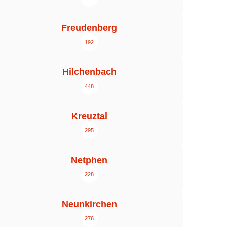
Freudenberg
192
Hilchenbach
448
Kreuztal
295
Netphen
228
Neunkirchen
276