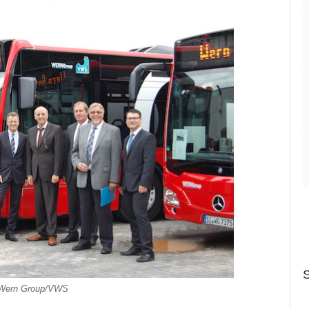
S
 Wern Group/VWS