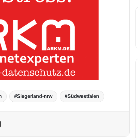
n
Siegerland-nrw
Südwestfalen
Drucken