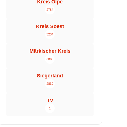
Kreis Olpe
2784
Kreis Soest
3234
Märkischer Kreis
3880
Siegerland
2839
TV
1