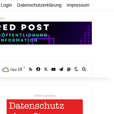
Login
Datenschutzerklärung
Impressum
ing
℃
RSS
Facebook
X
YouTube
Telegram
18
Mastodon
Skin umschalten
Volltextsuche:
Olpe
ARKM.marketing