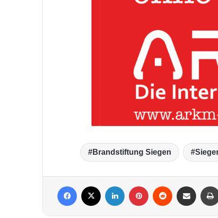
Brandstiftung Siegen
Siege
Facebook
X
LinkedIn
Pinterest
Reddit
Per Mail weiterleiten