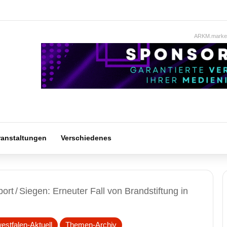
ARKM.market
ranstaltungen
Verschiedenes
port
/
Siegen: Erneuter Fall von Brandstiftung in
estfalen-Aktuell
Themen-Archiv