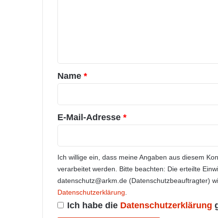
m
m
e
n
t
a
Name
*
r
*
E-Mail-Adresse
*
Ich willige ein, dass meine Angaben aus diesem Ko
verarbeitet werden. Bitte beachten: Die erteilte Einw
datenschutz@arkm.de (Datenschutzbeauftragter) wid
Datenschutzerklärung
.
Ich habe die
Datenschutzerklärung