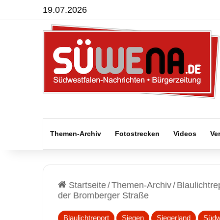
19.07.2026
Themen-Archiv
Fotostrecken
Videos
Ve
Startseite
/
Themen-Archiv
/
Blaulichtre
der Bromberger Straße
Blaulichtreport
Siegen
Siegerland
Südw