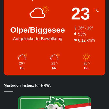
23
℃
Olpe/Biggesee
26º - 19º
53%
Aufgelockerte Bewölkung
6.12 km/h
26
21
26
℃
℃
℃
Di.
Mi.
Do.
Mastodon Instanz für NRW: